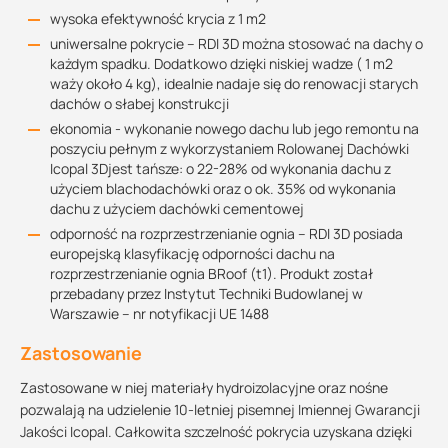
wysoka efektywność krycia z 1 m2
uniwersalne pokrycie – RDI 3D można stosować na dachy o
każdym spadku. Dodatkowo dzięki niskiej wadze ( 1 m2
waży około 4 kg), idealnie nadaje się do renowacji starych
dachów o słabej konstrukcji
ekonomia - wykonanie nowego dachu lub jego remontu na
poszyciu pełnym z wykorzystaniem Rolowanej Dachówki
Icopal 3Djest tańsze: o 22-28% od wykonania dachu z
użyciem blachodachówki oraz o ok. 35% od wykonania
dachu z użyciem dachówki cementowej
odporność na rozprzestrzenianie ognia – RDI 3D posiada
europejską klasyfikację odporności dachu na
rozprzestrzenianie ognia BRoof (t1). Produkt został
przebadany przez Instytut Techniki Budowlanej w
Warszawie – nr notyfikacji UE 1488
Zastosowanie
Zastosowane w niej materiały hydroizolacyjne oraz nośne
pozwalają na udzielenie 10-letniej pisemnej Imiennej Gwarancji
Jakości Icopal. Całkowita szczelność pokrycia uzyskana dzięki