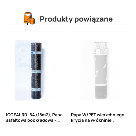
Produkty powiązane
ICOPAL RDI 64 (15m2), Papa
Papa W/PET wierzchniego
asfaltowa podkładowa -
krycia na włókninie
przekładka montażowa
poliestrowej z ciągłych
włókien PET wzmacniana