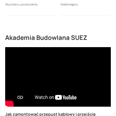
nićmi szklanymi -
Wycofany u producenta
Niedostępny
nowoczesny zamiennik
W400 ICOPAL W/PET-
SBS/ICOPAL gr.2,2mm
(15m2)
Akademia Budowlana SUEZ
Jak zamontować przepust kablowy i przejście