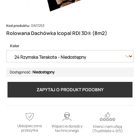
Kod produktu:
SW11253
Rolowana Dachówka Icopal RDI 3D® (8m2)
Kolor
Dostępność:
Niedostępny
ZAPYTAJ O PRODUKT PODOBNY
Ubezpieczona
Wsparcie doradcy
Klienci nam ufają
przesyłka
technicznego
(TrustMate 4.9/5)