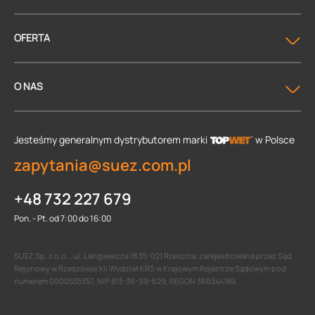
OFERTA
O NAS
Jesteśmy generalnym dystrybutorem
marki
w Polsce
zapytania@suez.com.pl
+48 732 227 679
Pon. - Pt. od 7:00 do 16:00
SUEZ Sp. z o.o. , ul. Langiewicza 18 35-021 Rzeszów, zarejestrowana przez Sąd
Rejonowy w Rzeszowie XII Wydział KRS w Krajowym Rejestrze Sądowym pod
numerem 0000535357, NIP 813-36-99-629, REGON 360344189.