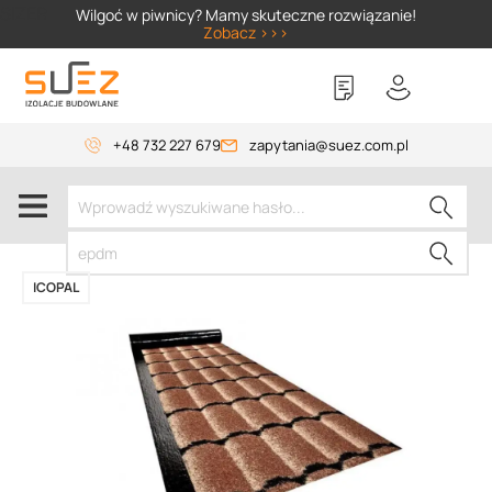
SIZER
Wilgoć w piwnicy? Mamy skuteczne rozwiązanie!
Zobacz >>>
+48 732 227 679
zapytania@suez.com.pl
ICOPAL