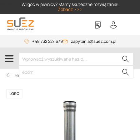
SIZER
Wilgoć w piwnicy? Mamy skuteczne rozwiązanie!
Zobacz >>>
+48 732 227 679
zapytania@suez.com.pl
Materiały instalacyjne
LORO