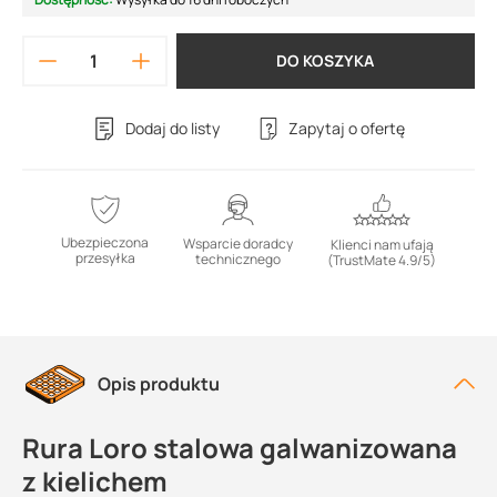
DO KOSZYKA
Dodaj do listy
Zapytaj o ofertę
Ubezpieczona
Wsparcie doradcy
Klienci nam ufają
przesyłka
technicznego
(TrustMate 4.9/5)
Opis produktu
Rura Loro stalowa galwanizowana
z kielichem