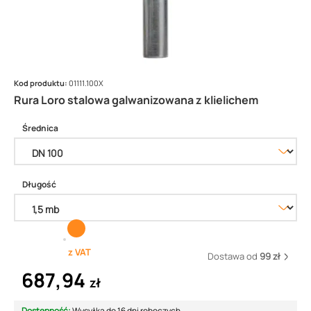
Kod produktu:
01111.100X
Rura Loro stalowa galwanizowana z klielichem
Średnica
Długość
z VAT
Dostawa od
99 zł
687,94
zł
Dostępność:
Wysyłka do 16 dni roboczych