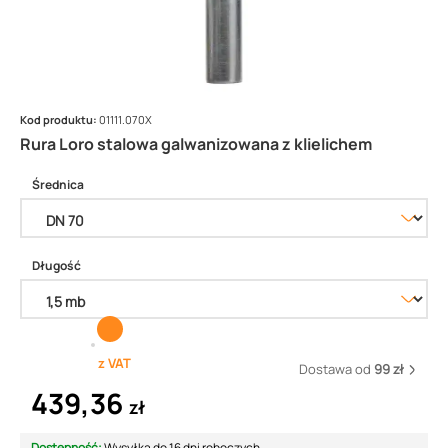
Kod produktu:
01111.070X
Rura Loro stalowa galwanizowana z klielichem
Średnica
Długość
z VAT
Dostawa od
99 zł
439,36
zł
Dostępność:
Wysyłka do 16 dni roboczych