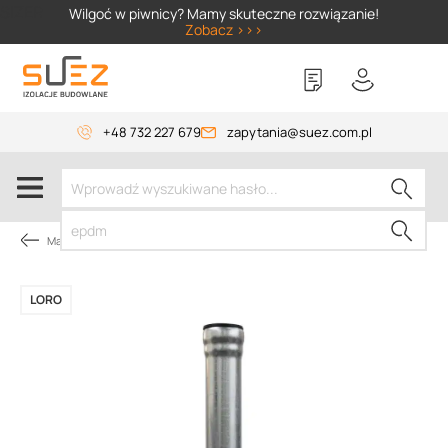
SIZER
Wilgoć w piwnicy? Mamy skuteczne rozwiązanie!
Zobacz >>>
+48 732 227 679
zapytania@suez.com.pl
Materiały instalacyjne
LORO