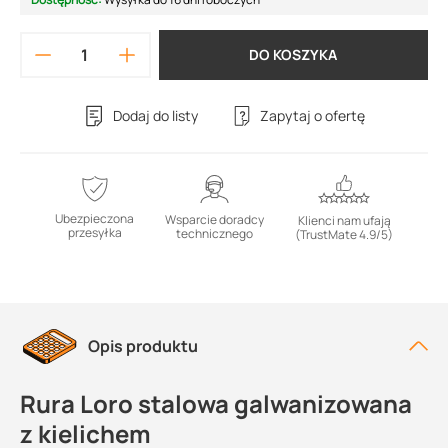
DO KOSZYKA
Dodaj do listy
Zapytaj o ofertę
Ubezpieczona
Wsparcie doradcy
Klienci nam ufają
przesyłka
technicznego
(TrustMate 4.9/5)
Opis produktu
Rura Loro stalowa galwanizowana
z kielichem