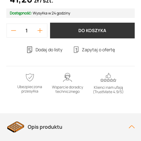
zł
szt.
Dostępność:
Wysyłka w 24 godziny
DO KOSZYKA
Dodaj do listy
Zapytaj o ofertę
Ubezpieczona
Wsparcie doradcy
Klienci nam ufają
przesyłka
technicznego
(TrustMate 4.9/5)
Opis produktu