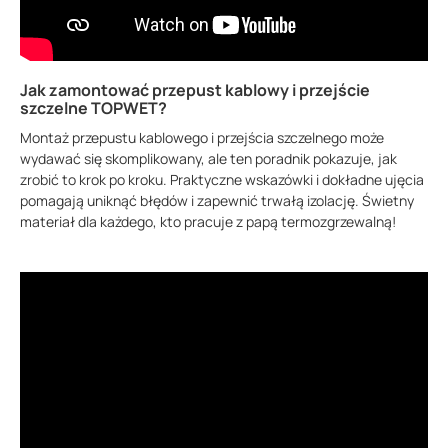
Jak zamontować przepust kablowy i przejście
szczelne TOPWET?
Montaż przepustu kablowego i przejścia szczelnego może
wydawać się skomplikowany, ale ten poradnik pokazuje, jak
zrobić to krok po kroku. Praktyczne wskazówki i dokładne ujęcia
pomagają uniknąć błędów i zapewnić trwałą izolację. Świetny
materiał dla każdego, kto pracuje z papą termozgrzewalną!