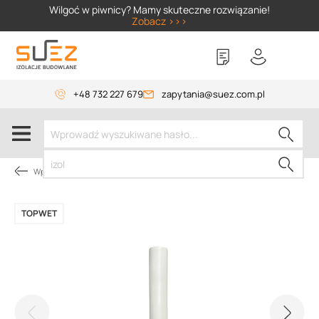
SIZER
Wilgoć w piwnicy? Mamy skuteczne rozwiązanie!
Zobacz >>>
+48 732 227 679
zapytania@suez.com.pl
Wpusty TOPWET
TOPWET