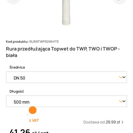
Kod produktu:
RURATWP50WHITE
Rura przedłużająca Topwet do TWP, TWO i TWOP -
biała
Średnica
Długość
z VAT
Dostawa od
29.99 zł
41,26