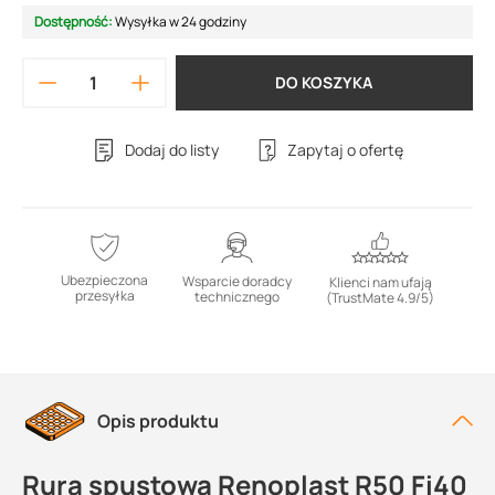
Dostępność:
Wysyłka w 24 godziny
DO KOSZYKA
Dodaj do listy
Zapytaj o ofertę
Ubezpieczona
Wsparcie doradcy
Klienci nam ufają
przesyłka
technicznego
(TrustMate 4.9/5)
Opis produktu
Rura spustowa Renoplast R50 Fi40