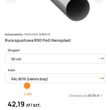
Kod produktu:
R50RURA0.5MB8019
Rura spustowa R50 Fi40 Renoplast
Długość
Kolor
z VAT
Dostawa od
29.99 zł
42,19
zł
szt.