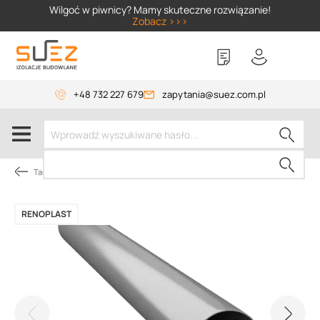
SIZER
Wilgoć w piwnicy? Mamy skuteczne rozwiązanie!
Zobacz >>>
+48 732 227 679
zapytania@suez.com.pl
Tarasy i balkony
RENOPLAST