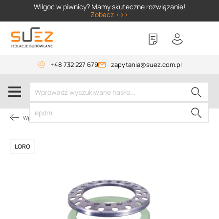
SIZER
Wilgoć w piwnicy? Mamy skuteczne rozwiązanie!
Zobacz >>>
+48 732 227 679
zapytania@suez.com.pl
Wpusty i akcesoria
LORO