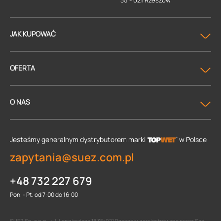
35 - 021 Rzeszów
JAK KUPOWAĆ
OFERTA
O NAS
Jesteśmy generalnym dystrybutorem
marki
w Polsce
zapytania@suez.com.pl
+48 732 227 679
Pon. - Pt. od 7:00 do 16:00
SUEZ Sp. z o.o. , ul. Langiewicza 18 35-021 Rzeszów, zarejestrowana przez Sąd