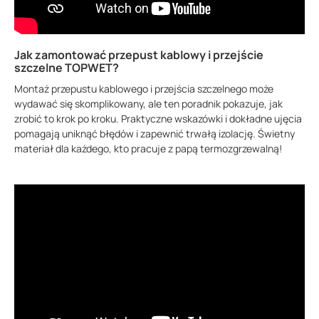
Jak zamontować przepust kablowy i przejście
szczelne TOPWET?
Montaż przepustu kablowego i przejścia szczelnego może
wydawać się skomplikowany, ale ten poradnik pokazuje, jak
zrobić to krok po kroku. Praktyczne wskazówki i dokładne ujęcia
pomagają uniknąć błędów i zapewnić trwałą izolację. Świetny
materiał dla każdego, kto pracuje z papą termozgrzewalną!