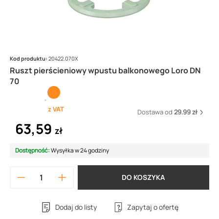
Kod produktu:
20422.070X
Ruszt pierścieniowy wpustu balkonowego Loro DN
70
z VAT
Dostawa od
29.99 zł
63,59
zł
Dostępność:
Wysyłka w 24 godziny
DO KOSZYKA
Dodaj do listy
Zapytaj o ofertę