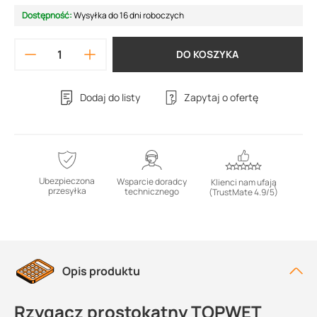
Dostępność:
Wysyłka do 16 dni roboczych
DO KOSZYKA
Dodaj do listy
Zapytaj o ofertę
Ubezpieczona
Wsparcie doradcy
Klienci nam ufają
przesyłka
technicznego
(TrustMate 4.9/5)
Opis produktu
Rzygacz prostokątny TOPWET