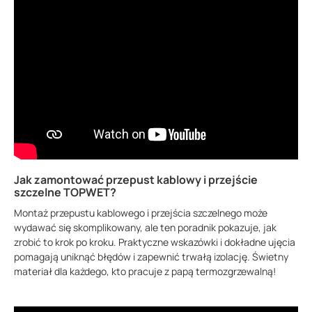
Jak zamontować przepust kablowy i przejście
szczelne TOPWET?
Montaż przepustu kablowego i przejścia szczelnego może
wydawać się skomplikowany, ale ten poradnik pokazuje, jak
zrobić to krok po kroku. Praktyczne wskazówki i dokładne ujęcia
pomagają uniknąć błędów i zapewnić trwałą izolację. Świetny
materiał dla każdego, kto pracuje z papą termozgrzewalną!