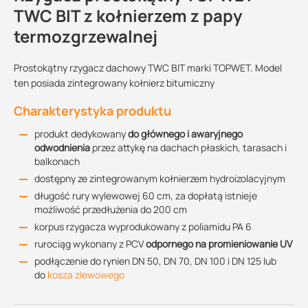
TWC BIT z kołnierzem z papy
termozgrzewalnej
Prostokątny rzygacz dachowy TWC BIT marki TOPWET. Model
ten posiada zintegrowany kołnierz bitumiczny
Charakterystyka produktu
produkt dedykowany
do głównego i awaryjnego
odwodnienia
przez attykę na dachach płaskich, tarasach i
balkonach
dostępny ze zintegrowanym kołnierzem hydroizolacyjnym
długość rury wylewowej 60 cm, za dopłatą istnieje
możliwość przedłużenia do 200 cm
korpus rzygacza wyprodukowany z poliamidu PA 6
rurociąg wykonany z PCV
odpornego na promieniowanie UV
podłączenie do rynien DN 50, DN 70, DN 100 i DN 125 lub
do
kosza zlewowego