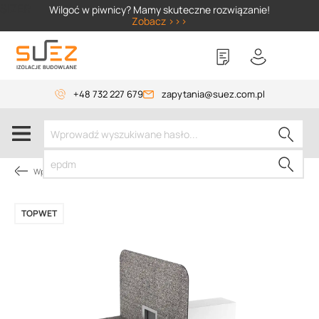
SIZER
Wilgoć w piwnicy? Mamy skuteczne rozwiązanie!
Zobacz >>>
+48 732 227 679
zapytania@suez.com.pl
Wpusty i akcesoria
TOPWET