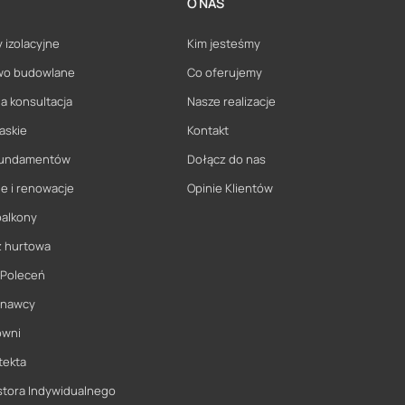
O NAS
 izolacyjne
Kim jesteśmy
wo budowlane
Co oferujemy
a konsultacja
Nasze realizacje
askie
Kontakt
 fundamentów
Dołącz do nas
e i renowacje
Opinie Klientów
balkony
ż hurtowa
 Poleceń
onawcy
owni
tekta
stora Indywidualnego