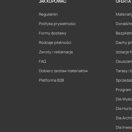
JAK KUPOWAĆ
OFERTA
Regulamin
Materiały
Polityka prywatności
Doradzt
Formy dostawy
Bezpłatn
Rodzaje płatności
Dachy pł
Zwroty i reklamacje
Izolacja
FAQ
Osuszani
Dobierz zestaw materiałów
Tarasy i 
Platforma B2B
Sprzeda
Program
Dla Wyk
Dla Hurt
Dla Archi
Dla Inwe