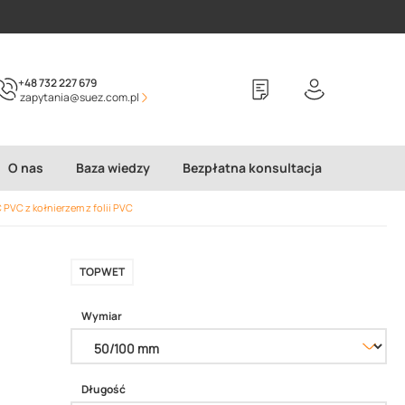
+48 732 227 679
zapytania@suez.com.pl
O nas
Baza wiedzy
Bezpłatna konsultacja
VC z kołnierzem z folii PVC
TOPWET
Wymiar
Długość