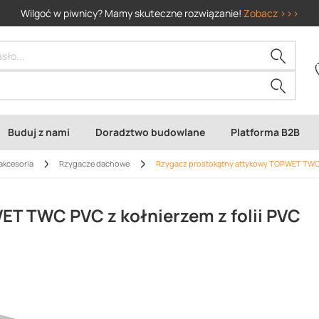
Wilgoć w piwnicy? Mamy skuteczne rozwiązanie!
Zobacz >>>
Buduj z nami
Doradztwo budowlane
Platforma B2B
akcesoria
Rzygacze dachowe
Rzygacz prostokątny attykowy TOPWET TWC P
T TWC PVC z kołnierzem z folii PVC