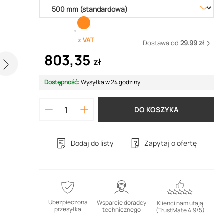
z VAT
Dostawa od
29.99 zł
803,35
zł
Dostępność:
Wysyłka w 24 godziny
DO KOSZYKA
Dodaj do listy
Zapytaj o ofertę
Ubezpieczona
Wsparcie doradcy
Klienci nam ufają
przesyłka
technicznego
(TrustMate 4.9/5)