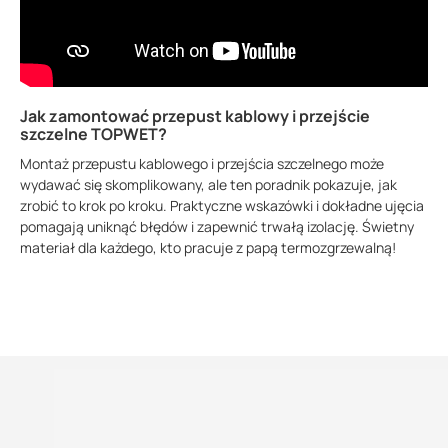
Rysunek techniczny TWC PVC 100x150
274.52 KB
Jak zamontować przepust kablowy i przejście
szczelne TOPWET?
Montaż przepustu kablowego i przejścia szczelnego może
wydawać się skomplikowany, ale ten poradnik pokazuje, jak
zrobić to krok po kroku. Praktyczne wskazówki i dokładne ujęcia
pomagają uniknąć błędów i zapewnić trwałą izolację. Świetny
materiał dla każdego, kto pracuje z papą termozgrzewalną!