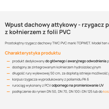
Wpust dachowy attykowy - rzygacz
Dlaczego warto kupić i zastosować 
Kontakt
z kołnierzem z folii PVC
produkty dostępne są u nas od ręki
zyskujesz 100% szczelności hydroizolacji
Prostokątny rzygacz dachowy TWC PVC marki TOPWET. Model ten wyp
M
Karta katalogowa
prosty i szybki montaż
Sprzedajemy na:
Wielkość
Podlega
S
Charakterystyka produktu
204.25 KB
opakowania:
zwrotowi?:
odwodnienie attykowe jest bardziej ekonomiczne ze względu na
zmniejsza straty ciepła
sztuki
1 sztuka
tak
produkt dedykowany
do głównego i awaryjnego odwodnienia
p
łatwy dostęp serwisowy, który nie wymaga ingerencji w wars
Wo
dostępny ze zintegrowanym kołnierzem hydroizolacyjnym
Instrukcja montażu
estetyczne i praktyczne rozwiązanie
Sp
długość rury wylewowej 50 cm, za dopłatą istnieje możliwość
504.66 KB
kupując ten produkt u nas otrzymujesz profesjonalną obsługę
Przepustowość
korpus rzygacza wyprodukowany z poliamidu PA 6
+4
technicznego
rurociąg wykonany z PCV
odpornego na promieniowanie UV
07
Średnica
Rekomendowana przepustowość
Wysokość słupa 
Czy wiesz że...
w
podłączenie do rynien DN 50, DN 70, DN 100 i DN 125 lub do
kos
Rysunek techniczny TWC PVC 50x100
50x100
1,5 l/s
50 mm
66.71 KB
Dzięki kształtowi rury wylewowej, montując rzygacz prostokątny 
niezależnie od poziomu wody.
50x150
2,2 l/s
50 mm