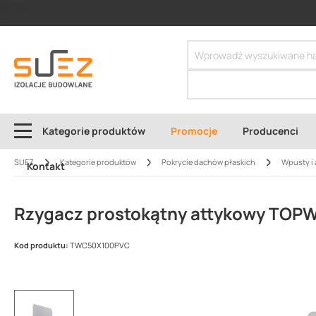
SIZER
Kategorie produktów
Promocje
Producenci
SUEZ
Kategorie produktów
Pokrycie dachów płaskich
Wpusty i 
Kontakt
Rzygacz prostokątny attykowy TOPWE
Kod produktu:
TWC50X100PVC