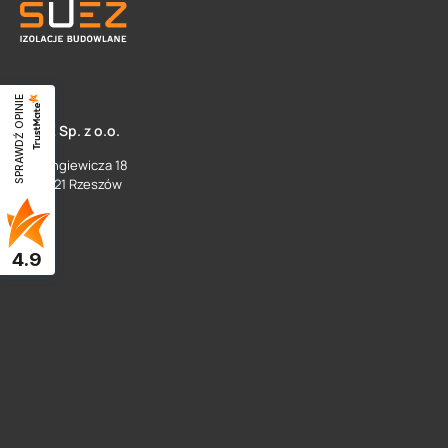
SPRAWDŹ OPINIE
SUEZ Sp. z o.o.
ul. Langiewicza 18
35 - 021 Rzeszów
4.9