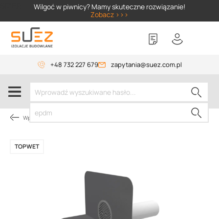
SIZER
Wilgoć w piwnicy? Mamy skuteczne rozwiązanie!
Zobacz >>>
+48 732 227 679
zapytania@suez.com.pl
Wpusty TOPWET
TOPWET