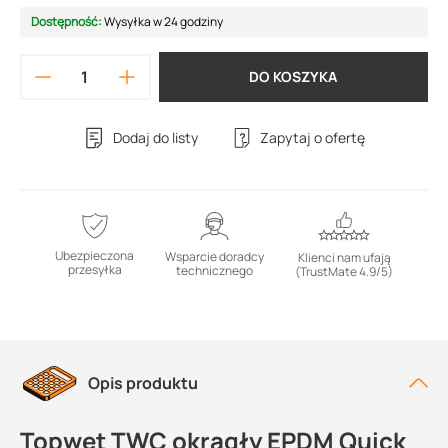
Dostępność:
Wysyłka w 24 godziny
DO KOSZYKA
Dodaj do listy
Zapytaj o ofertę
Ubezpieczona
Wsparcie doradcy
Klienci nam ufają
przesyłka
technicznego
(TrustMate 4.9/5)
Opis produktu
Topwet TWC okrągły EPDM Quick