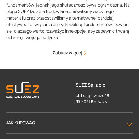
fundamentów, jednak jego skuteczność bywa ograniczona. Na
blogu SUEZ Izolacje Budowlane omówiliśmy wady tego
materiału oraz przedstawiliśmy alternatywne, bardziej
efektywne rozwiązania do hydroizolacji fundamentów. Dowiedz
się, dlaczego warto rozważyć inne opcje, aby zapewnić trwałą
ochronę Twojego budynku
Zobacz więcej
SUEZ Sp. z o.o.
ul. Langiewicza 18
35 - 021 Rzeszów
JAK KUPOWAĆ