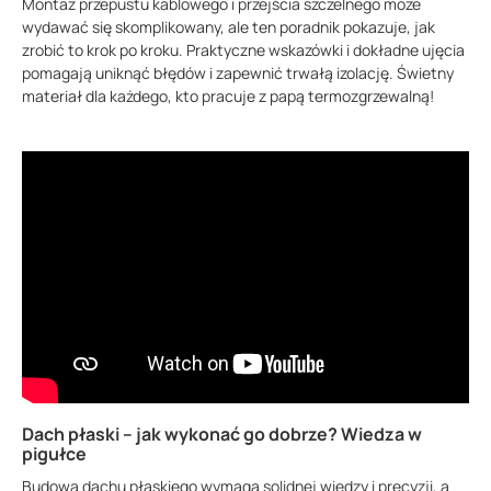
Montaż przepustu kablowego i przejścia szczelnego może
wydawać się skomplikowany, ale ten poradnik pokazuje, jak
zrobić to krok po kroku. Praktyczne wskazówki i dokładne ujęcia
pomagają uniknąć błędów i zapewnić trwałą izolację. Świetny
materiał dla każdego, kto pracuje z papą termozgrzewalną!
Dach płaski – jak wykonać go dobrze? Wiedza w
pigułce
Budowa dachu płaskiego wymaga solidnej wiedzy i precyzji, a