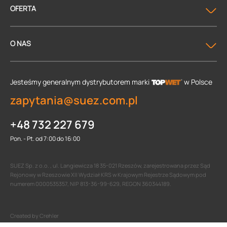
OFERTA
O NAS
Jesteśmy generalnym dystrybutorem
marki
w Polsce
zapytania@suez.com.pl
+48 732 227 679
Pon. - Pt. od 7:00 do 16:00
SUEZ Sp. z o.o. , ul. Langiewicza 18 35-021 Rzeszów, zarejestrowana przez Sąd
Rejonowy w Rzeszowie XII Wydział KRS w Krajowym Rejestrze Sądowym pod
numerem 0000535357, NIP 813-36-99-629, REGON 360344189.
Created by Crehler