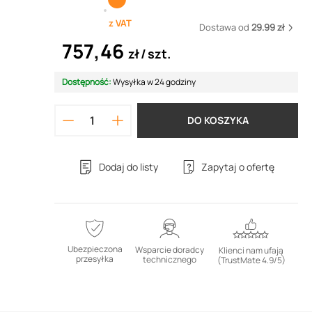
z VAT
Dostawa od
29.99 zł
757,46
zł
szt.
Dostępność:
Wysyłka w 24 godziny
DO KOSZYKA
Dodaj do listy
Zapytaj o ofertę
Ubezpieczona
Wsparcie doradcy
Klienci nam ufają
przesyłka
technicznego
(TrustMate 4.9/5)