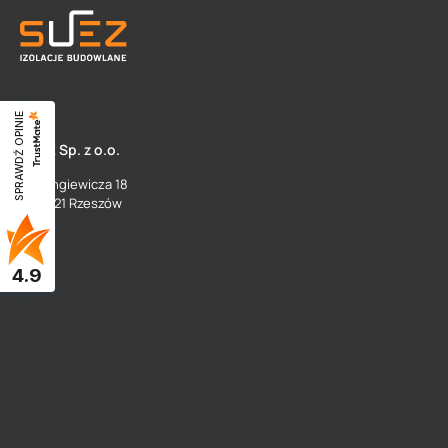
SPRAWDŹ OPINIE
SUEZ Sp. z o.o.
ul. Langiewicza 18
35 - 021 Rzeszów
4.9