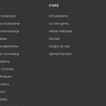
O NAS
 izolacyjne
Kim jesteśmy
wo budowlane
Co oferujemy
a konsultacja
Nasze realizacje
askie
Kontakt
 fundamentów
Dołącz do nas
e i renowacje
Opinie Klientów
balkony
ż hurtowa
 Poleceń
onawcy
owni
tekta