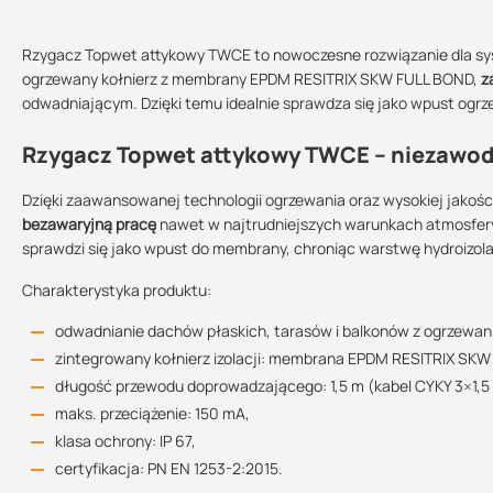
Kontakt
Rzygacz Topwet attykowy TWCE to nowoczesne rozwiązanie dla sy
ogrzewany kołnierz z membrany EPDM RESITRIX SKW FULL BOND,
z
odwadniającym. Dzięki temu idealnie sprawdza się jako wpust ogrz
Rzygacz Topwet attykowy TWCE – niezawo
Deklaracja własności użytkowych
Sprzedajemy na:
Podlega zwrotowi?:
150.12 KB
sztuki
tak
Dzięki zaawansowanej technologii ogrzewania oraz wysokiej jakośc
bezawaryjną pracę
nawet w najtrudniejszych warunkach atmosfer
Średnica:
sprawdzi się jako wpust do membrany, chroniąc warstwę hydroizol
DN 50
DN 70
DN 100
Karta techniczna
Charakterystyka produktu:
97.3 KB
odwadnianie dachów płaskich, tarasów i balkonów z ogrzewan
zintegrowany kołnierz izolacji: membrana EPDM RESITRIX SKW
Instrukcja montażu
długość przewodu doprowadzającego: 1,5 m (kabel CYKY 3×1,5
1.75 MB
maks. przeciążenie: 150 mA,
klasa ochrony: IP 67,
certyfikacja: PN EN 1253-2:2015.