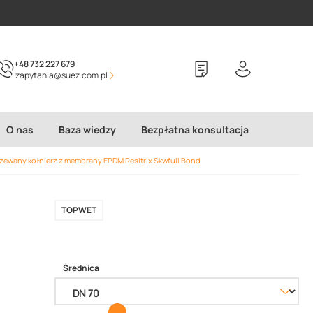
+48 732 227 679
zapytania@suez.com.pl
O nas
Baza wiedzy
Bezpłatna konsultacja
zewany kołnierz z membrany EPDM Resitrix Skwfull Bond
TOPWET
Średnica