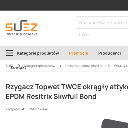
SIZER
Kategorie produktów
Promocje
Producenci
SUEZ
Kategorie produktów
Pokrycie dachów płaskich
Wpusty i 
Kontakt
Rzygacz Topwet TWCE okrągły attyk
EPDM Resitrix Skwfull Bond
Kod produktu:
TWCE75SKW