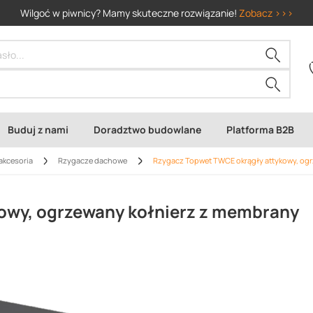
Wilgoć w piwnicy? Mamy skuteczne rozwiązanie!
Zobacz >>>
Buduj z nami
Doradztwo budowlane
Platforma B2B
akcesoria
Rzygacze dachowe
Rzygacz Topwet TWCE okrągły attykowy, ogr
owy, ogrzewany kołnierz z membrany