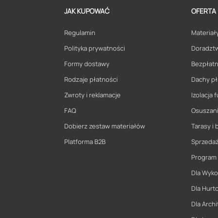
JAK KUPOWAĆ
OFERTA
Regulamin
Materiały
Polityka prywatności
Doradzt
Formy dostawy
Bezpłatn
Rodzaje płatności
Dachy pł
Zwroty i reklamacje
Izolacja
FAQ
Osuszani
Dobierz zestaw materiałów
Tarasy i 
Platforma B2B
Sprzeda
Program
Dla Wyk
Dla Hurt
Dla Archi