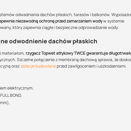
stemów odwadniania dachów płaskich, tarasów i balkonów. Wyposażo
apewnia niezawodną ochronę przed zamarzaniem wody
w systemie
ewany, który zapewnia ciągłe i bezpieczne odprowadzanie wody.
Maszy pytania lub wątpliwości?
dne odwodnienie dachów płaskich
POBIERZ
Skontaktuj się z nami
i materiałom,
rzygacz Topwet attykowy TWCE gwarantuje długotrwałą
ycznych. Szczelne połączenie z membraną dachową sprawia, że dosko
acyjną oraz
izolacje budowlane
przed zawilgoceniem i uszkodzeniami.
Wojciech Reichert
DN 125
DN 150
Specjalista doradca
POBIERZ
+48 732 227 697
iem elektrycznym,
07:00 - 15:00
 FULL BOND,
wojciech@suez.com.pl
POBIERZ
 mm),