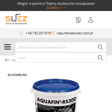
SIZER
Wilgoć w piwnicy? Mamy skuteczne rozwiązanie!
Zobacz >>>
+48 732 227 679
zapytania@suez.com.pl
Osuszanie budynków
SCHOMBURG