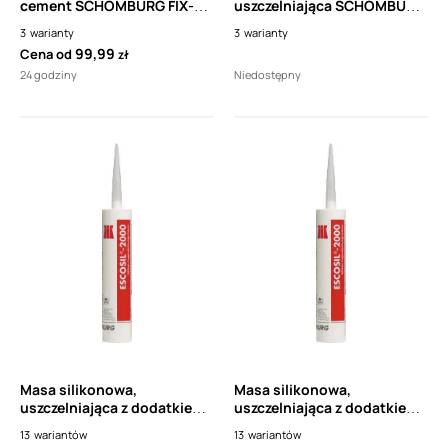
cement SCHOMBURG FIX-
uszczelniająca SCHOMBURG
10S
ASO-dichtband-Objekt
3
warianty
3
warianty
12cm
99,99
Cena od
zł
24 godziny
Niedostępny
Masa silikonowa,
Masa silikonowa,
uszczelniająca z dodatkiem
uszczelniająca z dodatkiem
kauczuki i środków
kauczuki i środków
13
wariantów
13
wariantów
grzybobójczych Escosil-
grzybobójczych Escosil-