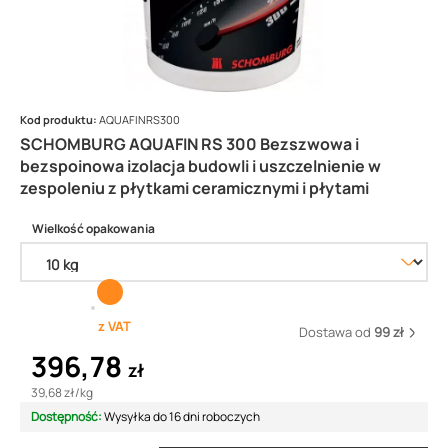
Kod produktu:
AQUAFINRS300
SCHOMBURG AQUAFIN RS 300 Bezszwowa i
bezspoinowa izolacja budowli i uszczelnienie w
zespoleniu z płytkami ceramicznymi i płytami
Wielkość opakowania
z VAT
Dostawa od
99 zł
396,78
zł
39,68 zł
/
kg
Dostępność:
Wysyłka do 16 dni roboczych