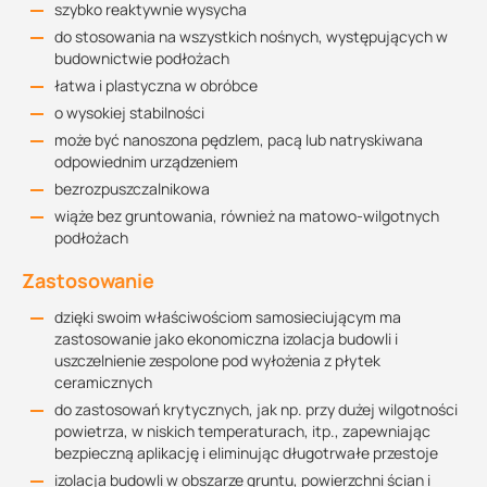
szybko reaktywnie wysycha
do stosowania na wszystkich nośnych, występujących w
budownictwie podłożach
łatwa i plastyczna w obróbce
o wysokiej stabilności
może być nanoszona pędzlem, pacą lub natryskiwana
odpowiednim urządzeniem
bezrozpuszczalnikowa
wiąże bez gruntowania, również na matowo-wilgotnych
podłożach
Zastosowanie
dzięki swoim właściwościom samosieciującym ma
zastosowanie jako ekonomiczna izolacja budowli i
uszczelnienie zespolone pod wyłożenia z płytek
ceramicznych
do zastosowań krytycznych, jak np. przy dużej wilgotności
powietrza, w niskich temperaturach, itp., zapewniając
bezpieczną aplikację i eliminując długotrwałe przestoje
izolacja budowli w obszarze gruntu, powierzchni ścian i