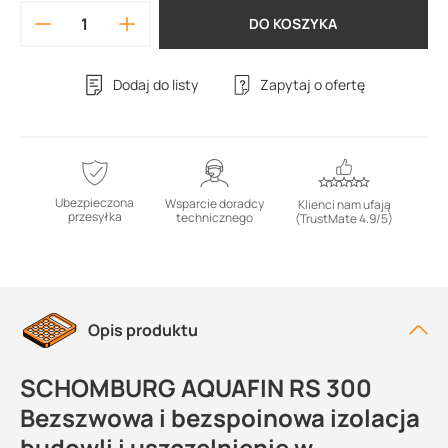
DO KOSZYKA
Dodaj do listy
Zapytaj o ofertę
Ubezpieczona
Wsparcie doradcy
Klienci nam ufają
przesyłka
technicznego
(TrustMate 4.9/5)
Opis produktu
SCHOMBURG AQUAFIN RS 300
Bezszwowa i bezspoinowa izolacja
budowli i uszczelnienie w