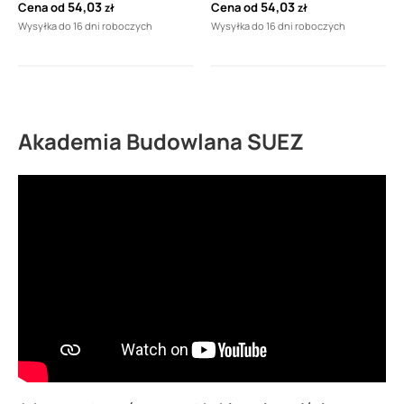
54,03
54,03
Cena od
Cena od
zł
zł
2000 310 ml
2000 310 ml
Wysyłka do 16 dni roboczych
Wysyłka do 16 dni roboczych
Akademia Budowlana SUEZ