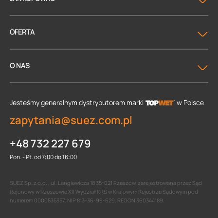
OFERTA
O NAS
Jesteśmy generalnym dystrybutorem
marki
w Polsce
zapytania@suez.com.pl
+48 732 227 679
Pon. - Pt. od 7:00 do 16:00
SUEZ Sp. z o.o. , ul. Langiewicza 18 35-021 Rzeszów, zarejestrowana przez Sąd
Rejonowy w Rzeszowie XII Wydział KRS w Krajowym Rejestrze Sądowym pod
numerem 0000535357, NIP 813-36-99-629, REGON 360344189.