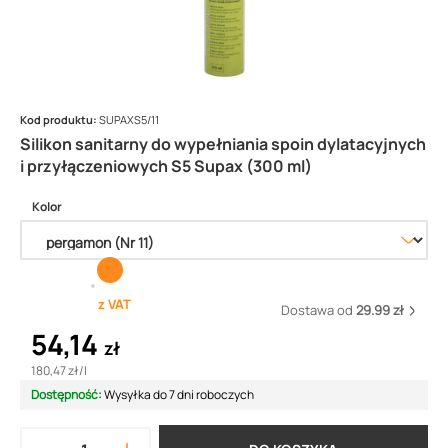
Kod produktu:
SUPAXS5/11
Silikon sanitarny do wypełniania spoin dylatacyjnych
i przyłączeniowych S5 Supax (300 ml)
Kolor
z VAT
Dostawa od
29.99 zł
54,14
zł
180,47 zł
/
l
Dostępność:
Wysyłka do 7 dni roboczych