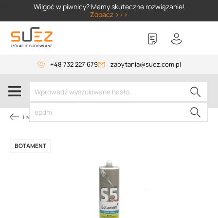
SIZER
Wilgoć w piwnicy? Mamy skuteczne rozwiązanie!
Zobacz >>>
+48 732 227 679
zapytania@suez.com.pl
Łazienka
BOTAMENT