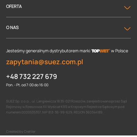
OFERTA
O NAS
Jesteśmy generalnym dystrybutorem
marki
w Polsce
zapytania@suez.com.pl
+48 732 227 679
Pon. - Pt. od 7:00 do 16:00
SUEZ Sp. z o.o. , ul. Langiewicza 18 35-021 Rzeszów, zarejestrowana przez Sąd
Rejonowy w Rzeszowie XII Wydział KRS w Krajowym Rejestrze Sądowym pod
numerem 0000535357, NIP 813-36-99-629, REGON 360344189.
Created by Crehler