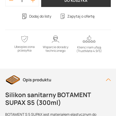
DO KOSZYKA
Dodaj do listy
Zapytaj o ofertę
Ubezpieczona
Wsparcie doradcy
Klienci nam ufają
przesyłka
technicznego
(TrustMate 4.9/5)
Opis produktu
Silikon sanitarny BOTAMENT
SUPAX S5 (300ml)
BOTAMENT S 5 SUPAX jest materiałem elastycznym do