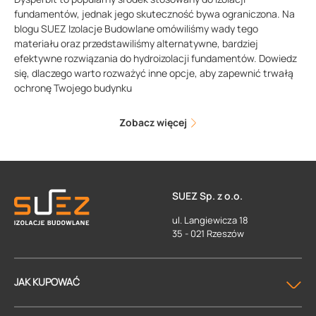
fundamentów, jednak jego skuteczność bywa ograniczona. Na
blogu SUEZ Izolacje Budowlane omówiliśmy wady tego
materiału oraz przedstawiliśmy alternatywne, bardziej
efektywne rozwiązania do hydroizolacji fundamentów. Dowiedz
się, dlaczego warto rozważyć inne opcje, aby zapewnić trwałą
ochronę Twojego budynku
Zobacz więcej
SUEZ Sp. z o.o.
ul. Langiewicza 18
35 - 021 Rzeszów
JAK KUPOWAĆ