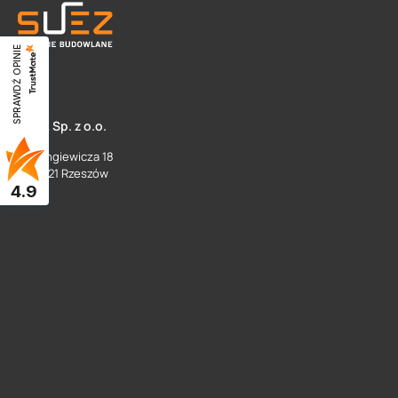
SPRAWDŹ OPINIE
SUEZ Sp. z o.o.
ul. Langiewicza 18
35 - 021 Rzeszów
4.9