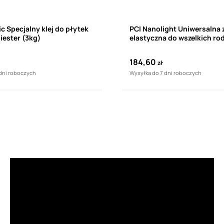
ic Specjalny klej do płytek
PCI Nanolight Uniwersalna
liester (3kg)
elastyczna do wszelkich ro
podłoża i wszelkich okładzi
ceramicznych C2TE S1 (15k
184,60
zł
 dni roboczych
Wysyłka do 7 dni roboczych