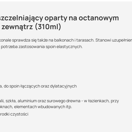
uszczelniający oparty na octanowym
a zewnątrz (310ml)
onale sprawdza się także na balkonach i tarasach. Stanowi uzupełnien
Maszy pytania lub wątpliwości?
potrzeba zastosowania spoin elastycznych.
Wielkość
Podlega zwrotowi?:
POBIERZ
Skontaktuj się z nami
opakowania:
310 ml
tak
Wojciech Reichert
Specjalista doradca
POBIERZ
basalt / bazalt 19
beige / beż 52
brillantweis /
brylantowo biały 
a, do spoin łączących oraz dylatacyjnych
+48 732 227 697
07:00 - 15:00
50
dunkelbraun / brąz
hellgrau / jasnoszara
jasmin 11
wojciech@suez.com.pl
ciemny 41
21
i, szkła, aluminium oraz surowego drewna - w łazienkach, przy
POBIERZ
manhattan 18
mint / miętowy 92
mittellbraun /
 oknach, elementach wbudowanych itp.
średniobrązowy 0
rodki czystości
0
silbergrau /
topaz 44
transparent
srebrnoszary 16