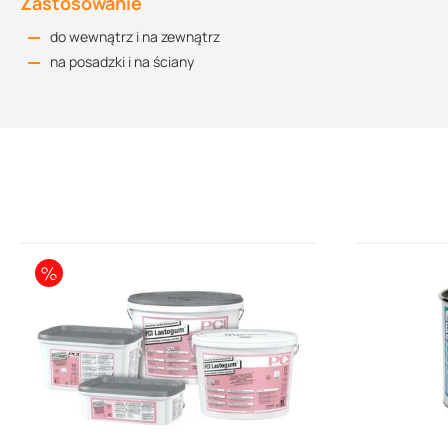
Zastosowanie
cementowoszary 31
do wewnątrz i na zewnątrz
na posadzki i na ściany