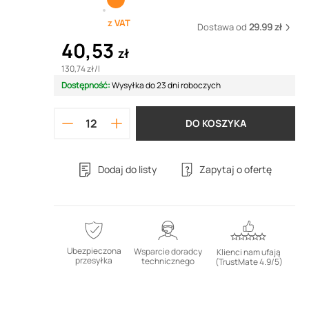
z VAT
Dostawa od
29.99 zł
40,53
zł
130,74 zł
/
l
Dostępność:
Wysyłka do 23 dni roboczych
DO KOSZYKA
Dodaj do listy
Zapytaj o ofertę
Ubezpieczona
Wsparcie doradcy
Klienci nam ufają
przesyłka
technicznego
(TrustMate 4.9/5)