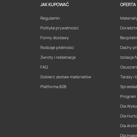
JAK KUPOWAĆ
OFERTA
Regulamin
Materiały
Polityka prywatności
Doradzt
Formy dostawy
Bezpłatn
Rodzaje płatności
Dachy pł
Zwroty i reklamacje
Izolacja
FAQ
Osuszani
Dobierz zestaw materiałów
Tarasy i 
Platforma B2B
Sprzeda
Program
Dla Wyk
Dla Hurt
Dla Archi
Dla Inwe