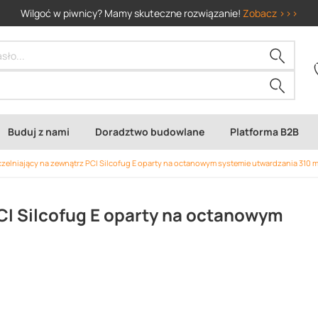
Wilgoć w piwnicy? Mamy skuteczne rozwiązanie!
Zobacz >>>
Buduj z nami
Doradztwo budowlane
Platforma B2B
czelniający na zewnątrz PCI Silcofug E oparty na octanowym systemie utwardzania 310 m
PCI Silcofug E oparty na octanowym