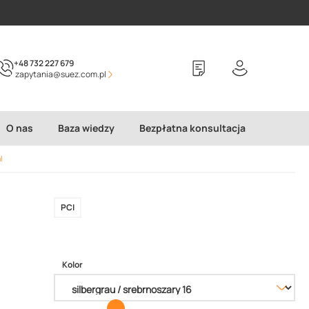
+48 732 227 679
zapytania@suez.com.pl
O nas
Baza wiedzy
Bezpłatna konsultacja
l
PCI
Kolor