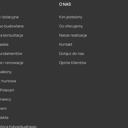
O NAS
 izolacyjne
Kim jesteśmy
wo budowlane
Co oferujemy
a konsultacja
Nasze realizacje
askie
Kontakt
 fundamentów
Dołącz do nas
e i renowacje
Opinie Klientów
balkony
ż hurtowa
 Poleceń
onawcy
owni
tekta
stora Indywidualnego