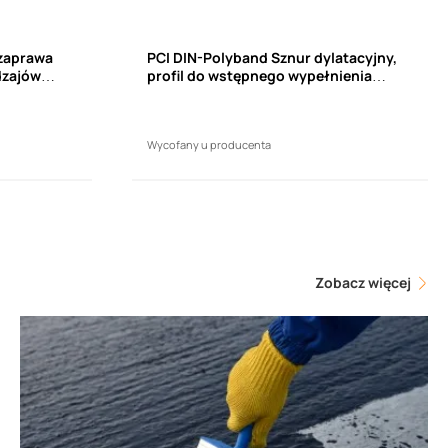
 zaprawa
PCI DIN-Polyband Sznur dylatacyjny,
dzajów
profil do wstępnego wypełnienia
n
przestrzeni spoin przed
g)
wprowadzeniem materiału
uszczelniającego ø10mm (50m)
Wycofany u producenta
Zobacz więcej