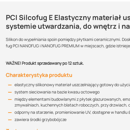
PCI Silcofug E Elastyczny materiał 
Kontakt
systemie utwardzania, do wnętrz i n
Silikon do wypełniania spoin pomiędzy płytkami ceramicznymi. Dosk
Karta techniczna
fug PCI NANOFUG i NANOFUG PREMIUM w miejscach, gdzie istnieje 
Reakcja na ogień:
Przechowywanie:
Sprzedajemy na:
458.55 KB
w suchym i chłodnym
klasa E
miejscu
opakowania
WAŻNE! Produkt sprzedawany po 12 sztuk.
Kolor:
Karta charakterystyki
Charakterystyka produktu
anemon 12
anthrazit / antracyt
bahamabeige / beż
557.94 KB
47
bahama 02
elastyczny silikonowy materiał uszczelniający gotowy do użyci
carmel / karmel 03
crocus / krokus 93
czerwonobrązowy 
system sieciowania na bazie kwasu octowego
między elementami budowlanymi z płytek glazurowanych, emali
Deklaracja właściwości użytkowych
jasnobrązowy 49
lichtgrau /
magnolia 91
zmywalniach, kuchennych blatach roboczych, przy drzwiach,
128.54 KB
świetlistoszara 23
odporny na starzenie, promieniowanie UV, dostępne w handlu ś
pergamon 43
sandgrau /
schwarz / czarny 4
zawiera środki grzybobójcze
piaskowoszary 22
zementgrau /
żółtobrązowy 53