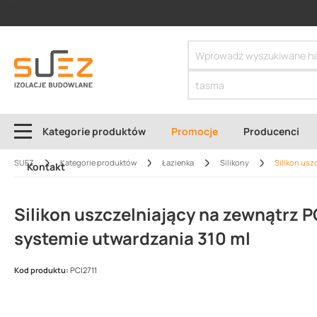
SIZER
Kategorie produktów
Promocje
Producenci
SUEZ
Kategorie produktów
Łazienka
Silikony
Silikon usz
Kontakt
Silikon uszczelniający na zewnątrz 
systemie utwardzania 310 ml
Kod produktu:
PCI2711