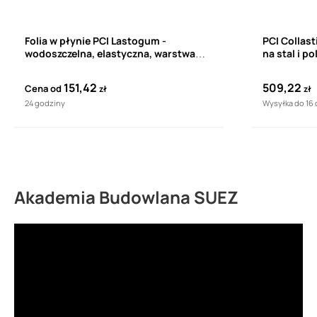
Folia w płynie PCI Lastogum -
PCI Collast
wodoszczelna, elastyczna, warstwa
na stal i po
ochronna pod okładziny ceramiczne w
łazienkach i natryskach
151,42
509,22
Cena od
zł
zł
24 godziny
Wysyłka do 16
Akademia Budowlana SUEZ