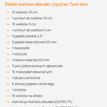
Skład zestawu Bauder Liquitec Tool-box
10 wałków 10 cm
1 uchwyt do wałków 10 cm
10 wałków 5 cm
1 uchwyt do wałków 5 cm
3 pędzle płaskie 2,5‘‘
3 pędzle kaloryferowe 50 mm
1 mieszadło
1 nożyczki
1 taśma malarska 50 mm
3 pary jednorazowych rękawiczek
10 mieszadeł drewnianych
1 okulary ochronne
5 arkuszy papieru ściernego
1 zmiotka
15 worków na śmieci
instrukcja montażu BauderLIQUITEC PU