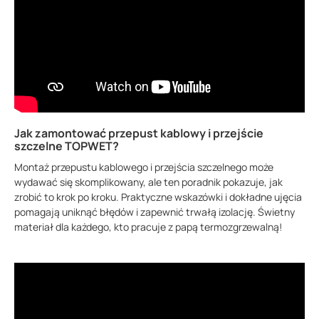
Jak zamontować przepust kablowy i przejście
szczelne TOPWET?
Montaż przepustu kablowego i przejścia szczelnego może
wydawać się skomplikowany, ale ten poradnik pokazuje, jak
zrobić to krok po kroku. Praktyczne wskazówki i dokładne ujęcia
pomagają uniknąć błędów i zapewnić trwałą izolację. Świetny
materiał dla każdego, kto pracuje z papą termozgrzewalną!