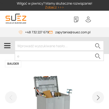
SIZER
Wilgoć w piwnicy? Mamy skuteczne rozwiązanie!
Zobacz >>>
+48 732 227 679
zapytania@suez.com.pl
BAUDER