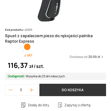
Kod produktu:
42305
Spust z zapalaczem piezo do rękojeści palnika
Raptor Express
z VAT
Dostawa od
29.99 zł
116,37
zł
szt.
Dostępność:
Wysyłka do 23 dni roboczych
DO KOSZYKA
Dodaj do listy
Zapytaj o ofertę