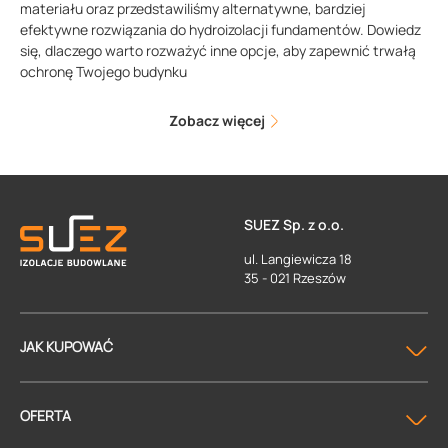
materiału oraz przedstawiliśmy alternatywne, bardziej
efektywne rozwiązania do hydroizolacji fundamentów. Dowiedz
się, dlaczego warto rozważyć inne opcje, aby zapewnić trwałą
ochronę Twojego budynku
Zobacz więcej
SUEZ Sp. z o.o.
ul. Langiewicza 18
35 - 021 Rzeszów
JAK KUPOWAĆ
OFERTA