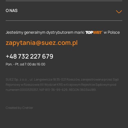
O NAS
Jesteśmy generalnym dystrybutorem
marki
w Polsce
zapytania@suez.com.pl
+48 732 227 679
Pon. - Pt. od 7:00 do 16:00
SUEZ Sp. z o.o. , ul. Langiewicza 18 35-021 Rzeszów, zarejestrowana przez Sąd
Rejonowy w Rzeszowie XII Wydział KRS w Krajowym Rejestrze Sądowym pod
numerem 0000535357, NIP 813-36-99-629, REGON 360344189.
Created by Crehler