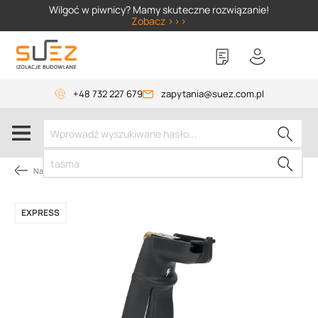
SIZER
Wilgoć w piwnicy? Mamy skuteczne rozwiązanie!
Zobacz >>>
+48 732 227 679
zapytania@suez.com.pl
Narzędzia dekarskie
EXPRESS