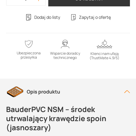
Dodaj do listy
Zapytaj o ofertę
Ubezpieczona
Wsparcie doradcy
Klienci nam ufają
przesyłka
technicznego
(TrustMate 4.9/5)
Opis produktu
BauderPVC NSM – środek
utrwalający krawędzie spoin
(jasnoszary)