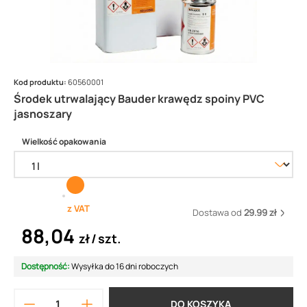
Kod produktu:
60560001
Środek utrwalający Bauder krawędz spoiny PVC
jasnoszary
Wielkość opakowania
z VAT
Dostawa od
29.99 zł
88,04
zł
szt.
Dostępność:
Wysyłka do 16 dni roboczych
DO KOSZYKA