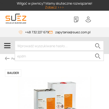
SIZER
Wilgoć w piwnicy? Mamy skuteczne rozwiązanie!
Zobacz >>>
+48 732 227 679
zapytania@suez.com.pl
Pokrycie dachów płaskich
BAUDER