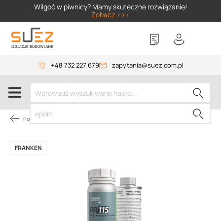
SIZER
Wilgoć w piwnicy? Mamy skuteczne rozwiązanie!
Zobacz >>>
+48 732 227 679
zapytania@suez.com.pl
Pokrycie dachów płaskich
FRANKEN