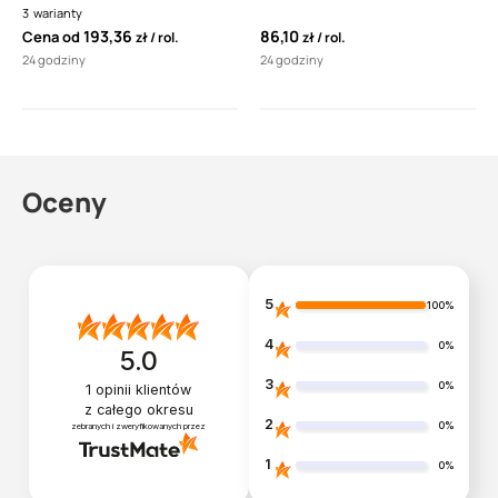
SBS
15cm 10mb
3
warianty
193,36
86,10
Cena od
zł
rol.
zł
rol.
24 godziny
24 godziny
Oceny
5
100%
4
0%
5.0
3
0%
1
opinii klientów
z całego okresu
2
0%
zebranych i zweryfikowanych przez
1
0%