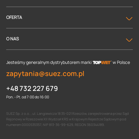
OFERTA
O NAS
Jesteśmy generalnym dystrybutorem
marki
w Polsce
zapytania@suez.com.pl
+48 732 227 679
Pon. - Pt. od 7:00 do 16:00
SUEZ Sp. z o.o. , ul. Langiewicza 18 35-021 Rzeszów, zarejestrowana przez Sąd
Rejonowy w Rzeszowie XII Wydział KRS w Krajowym Rejestrze Sądowym pod
numerem 0000535357, NIP 813-36-99-629, REGON 360344189.