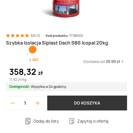
5/5 (1)
Kod produktu:
17780001
Szybka Izolacja Siplast Dach SBS Icopal 20kg
z VAT
Dostawa od
29.99 zł
358,32
zł
17,92 zł
/
kg
Dostępność:
Wysyłka w 24 godziny
DO KOSZYKA
Dodaj do listy
Zapytaj o ofertę