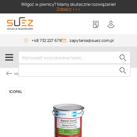
SIZER
Wilgoć w piwnicy? Mamy skuteczne rozwiązanie!
Zobacz >>>
+48 732 227 679
zapytania@suez.com.pl
Masy bitumiczne
ICOPAL