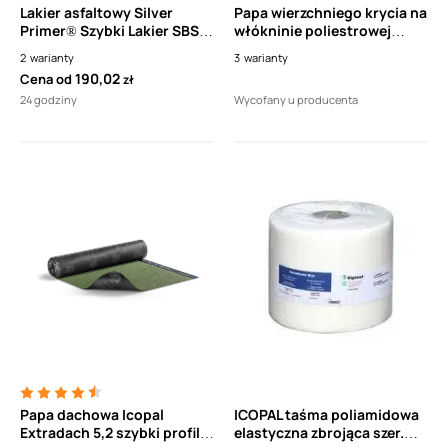
Lakier asfaltowy Silver
Papa wierzchniego krycia na
Primer® Szybki Lakier SBS z
włókninie poliestrowej
płynnym aluminium
ICOPAL Polbit TOP 5,2 Szybki
2
warianty
3
warianty
Profil SBS (5m2)
190,02
Cena od
zł
24 godziny
Wycofany u producenta
Papa dachowa Icopal
ICOPAL taśma poliamidowa
Extradach 5,2 szybki profil
elastyczna zbrojąca szer.