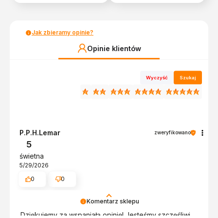
Jak zbieramy opinie?
Opinie klientów
Wyczyść
Szukaj
P.P.H.Lemar
zweryfikowano
5
świetna
5/29/2026
0
0
Komentarz sklepu
Dziękujemy za wspaniałą opinię! Jesteśmy szczęśliwi,