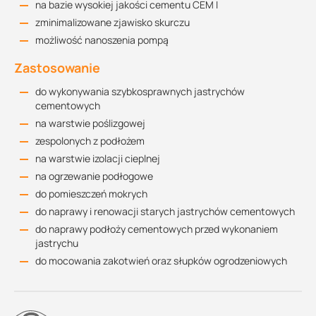
na bazie wysokiej jakości cementu CEM I
zminimalizowane zjawisko skurczu
możliwość nanoszenia pompą
Zastosowanie
do wykonywania szybkosprawnych jastrychów
cementowych
na warstwie poślizgowej
zespolonych z podłożem
na warstwie izolacji cieplnej
na ogrzewanie podłogowe
do pomieszczeń mokrych
do naprawy i renowacji starych jastrychów cementowych
do naprawy podłoży cementowych przed wykonaniem
jastrychu
do mocowania zakotwień oraz słupków ogrodzeniowych