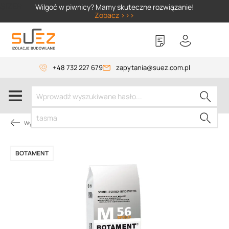
SIZER
Wilgoć w piwnicy? Mamy skuteczne rozwiązanie!
Zobacz >>>
+48 732 227 679
zapytania@suez.com.pl
Wylewki, materiały do betonu
BOTAMENT