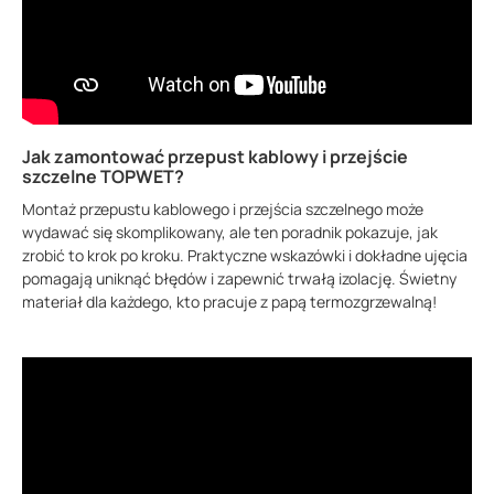
Jak zamontować przepust kablowy i przejście
szczelne TOPWET?
Montaż przepustu kablowego i przejścia szczelnego może
wydawać się skomplikowany, ale ten poradnik pokazuje, jak
zrobić to krok po kroku. Praktyczne wskazówki i dokładne ujęcia
pomagają uniknąć błędów i zapewnić trwałą izolację. Świetny
materiał dla każdego, kto pracuje z papą termozgrzewalną!