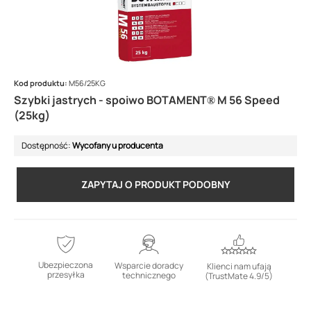
Kod produktu:
M56/25KG
Szybki jastrych - spoiwo BOTAMENT® M 56 Speed
(25kg)
Dostępność:
Wycofany u producenta
ZAPYTAJ O PRODUKT PODOBNY
Ubezpieczona
Wsparcie doradcy
Klienci nam ufają
przesyłka
technicznego
(TrustMate 4.9/5)