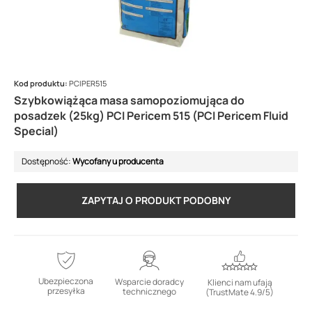
Kod produktu:
PCIPER515
Szybkowiążąca masa samopoziomująca do
posadzek (25kg) PCI Pericem 515 (PCI Pericem Fluid
Special)
Dostępność:
Wycofany u producenta
ZAPYTAJ O PRODUKT PODOBNY
Ubezpieczona
Wsparcie doradcy
Klienci nam ufają
przesyłka
technicznego
(TrustMate 4.9/5)