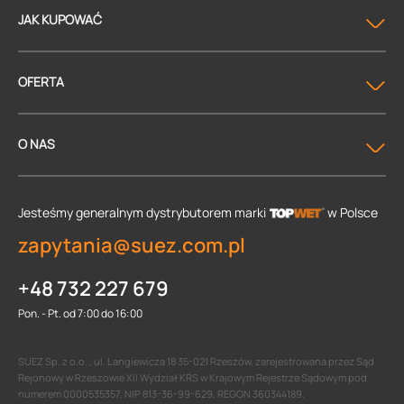
JAK KUPOWAĆ
OFERTA
O NAS
Jesteśmy generalnym dystrybutorem
marki
w Polsce
zapytania@suez.com.pl
+48 732 227 679
Pon. - Pt. od 7:00 do 16:00
SUEZ Sp. z o.o. , ul. Langiewicza 18 35-021 Rzeszów, zarejestrowana przez Sąd
Rejonowy w Rzeszowie XII Wydział KRS w Krajowym Rejestrze Sądowym pod
numerem 0000535357, NIP 813-36-99-629, REGON 360344189.