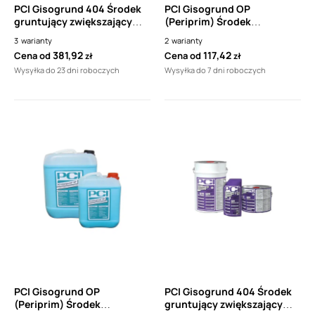
PCI Gisogrund 404 Środek
PCI Gisogrund OP
gruntujący zwiększający
(Periprim) Środek
przyczepność na gładkich,
gruntujący do podłoży
3
warianty
2
warianty
chłonnych i niechłonnych
mineralnych
381,92
117,42
Cena od
Cena od
zł
zł
podłożach
Wysyłka do 23 dni roboczych
Wysyłka do 7 dni roboczych
PCI Gisogrund OP
PCI Gisogrund 404 Środek
(Periprim) Środek
gruntujący zwiększający