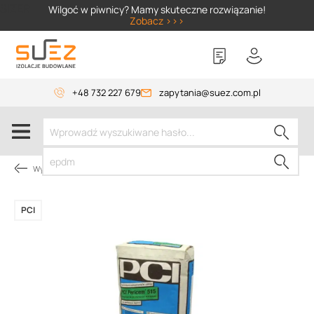
SIZER
Wilgoć w piwnicy? Mamy skuteczne rozwiązanie!
Zobacz >>>
+48 732 227 679
zapytania@suez.com.pl
Wylewki, materiały do betonu
PCI