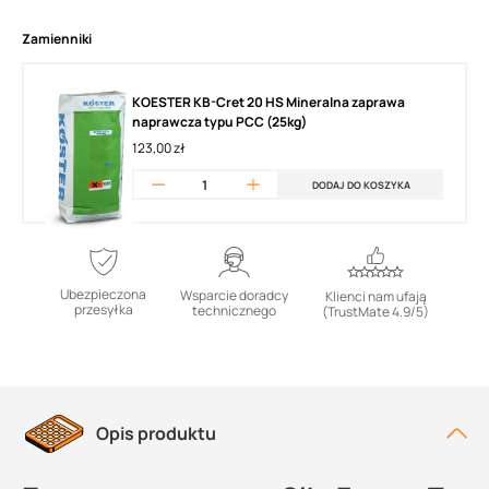
Zamienniki
KOESTER KB-Cret 20 HS Mineralna zaprawa
naprawcza typu PCC (25kg)
123,00 zł
DODAJ DO KOSZYKA
Ubezpieczona
Wsparcie doradcy
Klienci nam ufają
przesyłka
technicznego
(TrustMate 4.9/5)
Opis produktu