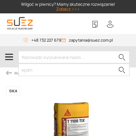
SIZER
Wilgoć w piwnicy? Mamy skuteczne rozwiązanie!
Zobacz >>>
+48 732 227 679
zapytania@suez.com.pl
Wylewki, materiały do betonu
SIKA