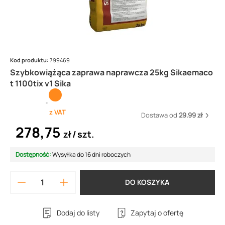
Kod produktu:
799469
Szybkowiążąca zaprawa naprawcza 25kg Sikaemaco
t 1100tix v1 Sika
z VAT
Dostawa od
29.99 zł
278,75
zł
szt.
Dostępność:
Wysyłka do 16 dni roboczych
DO KOSZYKA
Dodaj do listy
Zapytaj o ofertę