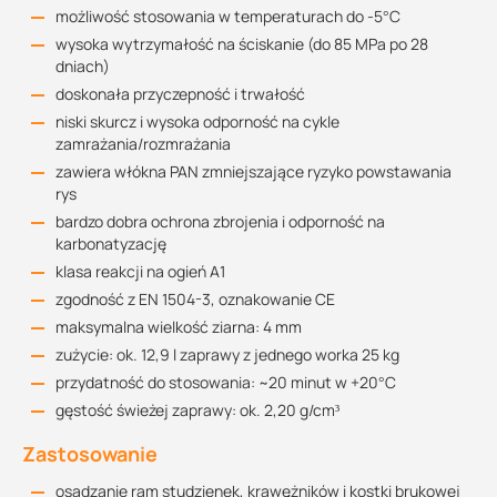
możliwość stosowania w temperaturach do -5°C
wysoka wytrzymałość na ściskanie (do 85 MPa po 28
dniach)
doskonała przyczepność i trwałość
niski skurcz i wysoka odporność na cykle
zamrażania/rozmrażania
zawiera włókna PAN zmniejszające ryzyko powstawania
rys
bardzo dobra ochrona zbrojenia i odporność na
karbonatyzację
klasa reakcji na ogień A1
zgodność z EN 1504-3, oznakowanie CE
maksymalna wielkość ziarna: 4 mm
zużycie: ok. 12,9 l zaprawy z jednego worka 25 kg
przydatność do stosowania: ~20 minut w +20°C
gęstość świeżej zaprawy: ok. 2,20 g/cm³
Zastosowanie
osadzanie ram studzienek, krawężników i kostki brukowej