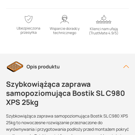
Ubezpieczona
Wsparcie doradcy
Klienci nam ufają
przesyłka
technicznego
(TrustMate 4.9/5)
Opis produktu
Szybkowiążąca zaprawa
samopoziomująca Bostik SL C980
XPS 25kg
Szybkowiążąca zaprawa samopoziomująca Bostik SL C980 XPS
25kg to nowoczesne rozwiązanie przeznaczone do
wyrównywania i przygotowania podłoży przed montażem pokryć