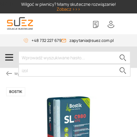
SIZER
Wilgoć w piwnicy? Mamy skuteczne rozwiązanie!
Zobacz >>>
+48 732 227 679
zapytania@suez.com.pl
Wylewki, materiały do betonu
BOSTIK