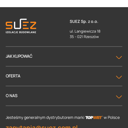
SUEZ Sp. z o.o.
ul. Langiewicza 18
35 - 021 Rzeszów
JAK KUPOWAĆ
OFERTA
O NAS
Jesteśmy generalnym dystrybutorem
marki
w Polsce
zapytania@suez.com.pl