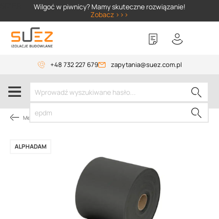
SIZER
Wilgoć w piwnicy? Mamy skuteczne rozwiązanie!
Zobacz >>>
+48 732 227 679
zapytania@suez.com.pl
Membrany dachowe
ALPHADAM