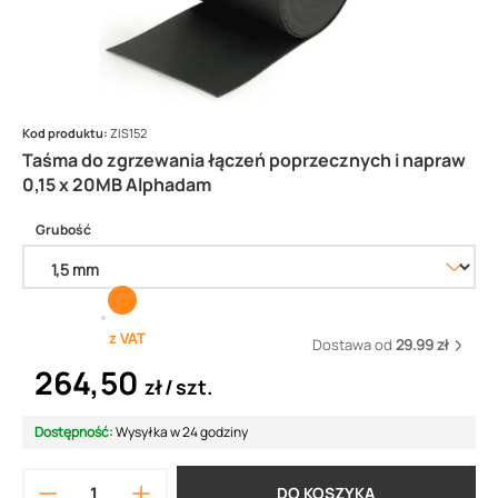
Kod produktu:
ZIS152
Taśma do zgrzewania łączeń poprzecznych i napraw
0,15 x 20MB Alphadam
Grubość
z VAT
Dostawa od
29.99 zł
264,50
zł
szt.
Dostępność:
Wysyłka w 24 godziny
DO KOSZYKA