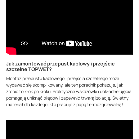
Jak zamontować przepust kablowy i przejście
szczelne TOPWET?
Montaż przepustu kablowego i przejścia szczelnego może
wydawać się skomplikowany, ale ten poradnik pokazuje, jak
zrobić to krok po kroku. Praktyczne wskazówki i dokładne ujęcia
pomagają uniknąć błędów i zapewnić trwałą izolację. Świetny
materiał dla każdego, kto pracuje z papą termozgrzewalną!