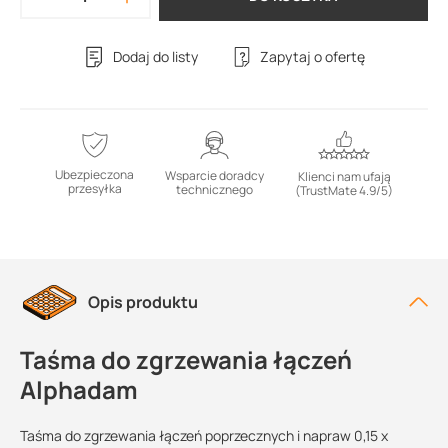
Dodaj do listy
Zapytaj o ofertę
Ubezpieczona
Wsparcie doradcy
Klienci nam ufają
przesyłka
technicznego
(TrustMate 4.9/5)
Opis produktu
Taśma do zgrzewania łączeń
Alphadam
Taśma do zgrzewania łączeń poprzecznych i napraw 0,15 x