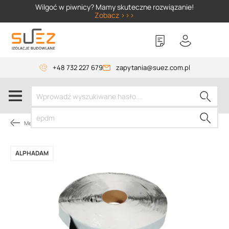
SIZER
Wilgoć w piwnicy? Mamy skuteczne rozwiązanie!
Zobacz >>>
+48 732 227 679
zapytania@suez.com.pl
Membrany dachowe
ALPHADAM