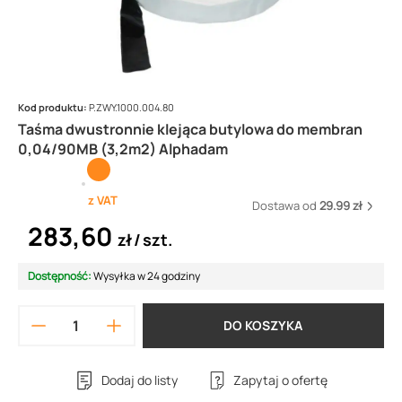
Kod produktu:
P.ZWY.1000.004.80
Taśma dwustronnie klejąca butylowa do membran
0,04/90MB (3,2m2) Alphadam
z VAT
Dostawa od
29.99 zł
283,60
zł
szt.
Dostępność:
Wysyłka w 24 godziny
DO KOSZYKA
Dodaj do listy
Zapytaj o ofertę