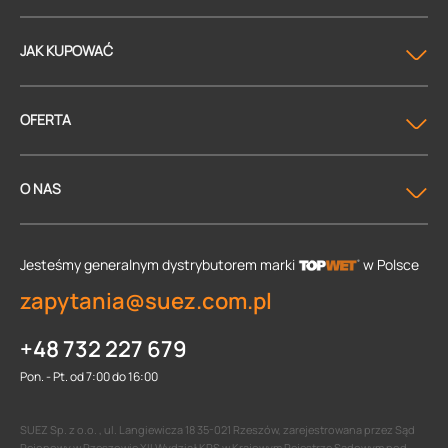
JAK KUPOWAĆ
OFERTA
O NAS
Jesteśmy generalnym dystrybutorem
marki
w Polsce
zapytania@suez.com.pl
+48 732 227 679
Pon. - Pt. od 7:00 do 16:00
SUEZ Sp. z o.o. , ul. Langiewicza 18 35-021 Rzeszów, zarejestrowana przez Sąd
Rejonowy w Rzeszowie XII Wydział KRS w Krajowym Rejestrze Sądowym pod