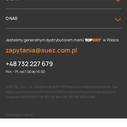
O NAS
Jesteśmy generalnym dystrybutorem
marki
w Polsce
zapytania@suez.com.pl
+48 732 227 679
Pon. - Pt. od 7:00 do 16:00
SUEZ Sp. z o.o. , ul. Langiewicza 18 35-021 Rzeszów, zarejestrowana przez Sąd
Rejonowy w Rzeszowie XII Wydział KRS w Krajowym Rejestrze Sądowym pod
numerem 0000535357, NIP 813-36-99-629, REGON 360344189.
Created by Crehler