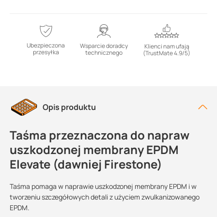
Ubezpieczona
Wsparcie doradcy
Klienci nam ufają
przesyłka
technicznego
(TrustMate 4.9/5)
Opis produktu
Taśma przeznaczona do napraw
uszkodzonej membrany EPDM
Elevate (dawniej Firestone)
Taśma pomaga w naprawie uszkodzonej membrany EPDM i w
tworzeniu szczegółowych detali z użyciem zwulkanizowanego
EPDM.