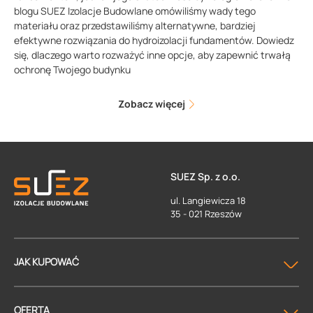
blogu SUEZ Izolacje Budowlane omówiliśmy wady tego
materiału oraz przedstawiliśmy alternatywne, bardziej
efektywne rozwiązania do hydroizolacji fundamentów. Dowiedz
się, dlaczego warto rozważyć inne opcje, aby zapewnić trwałą
ochronę Twojego budynku
Zobacz więcej
SUEZ Sp. z o.o.
ul. Langiewicza 18
35 - 021 Rzeszów
JAK KUPOWAĆ
OFERTA