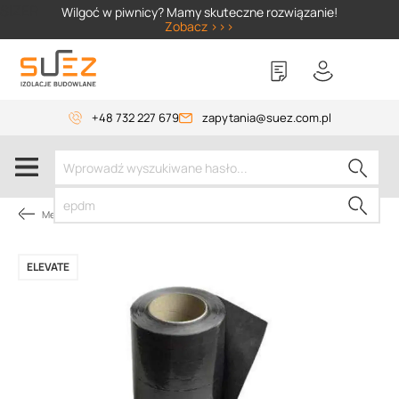
SIZER
Wilgoć w piwnicy? Mamy skuteczne rozwiązanie!
Zobacz >>>
+48 732 227 679
zapytania@suez.com.pl
Membrany dachowe
ELEVATE