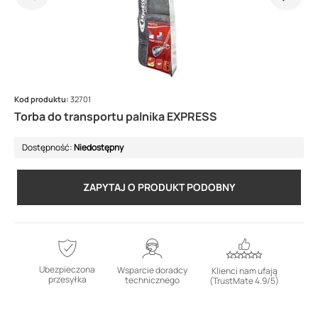
Kod produktu:
32701
Torba do transportu palnika EXPRESS
Dostępność:
Niedostępny
ZAPYTAJ O PRODUKT PODOBNY
Ubezpieczona
Wsparcie doradcy
Klienci nam ufają
przesyłka
technicznego
(TrustMate 4.9/5)