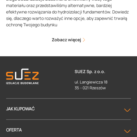
materiału oraz przedstawiliśmy alternatywne, bardziej
efektywne rozwiązania do hydroizolacji fundamentów. Dowiedz
się, dlaczego warto rozważyć inne opcje, aby zapewnić trwałą
ochronę Twojego budynku
Zobacz więcej
SUEZ Sp. z o.o.
ul. Langiewicza 18
35 - 021 Rzeszów
JAK KUPOWAĆ
OFERTA