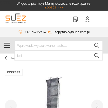
SIZER
Wilgoć w piwnicy? Mamy skuteczne rozwiązanie!
Zobacz >>>
+48 732 227 679
zapytania@suez.com.pl
Narzędzia dekarskie
EXPRESS