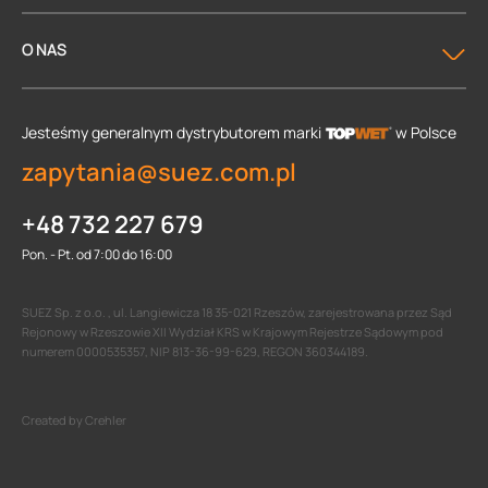
O NAS
Jesteśmy generalnym dystrybutorem
marki
w Polsce
zapytania@suez.com.pl
+48 732 227 679
Pon. - Pt. od 7:00 do 16:00
SUEZ Sp. z o.o. , ul. Langiewicza 18 35-021 Rzeszów, zarejestrowana przez Sąd
Rejonowy w Rzeszowie XII Wydział KRS w Krajowym Rejestrze Sądowym pod
numerem 0000535357, NIP 813-36-99-629, REGON 360344189.
Created by Crehler