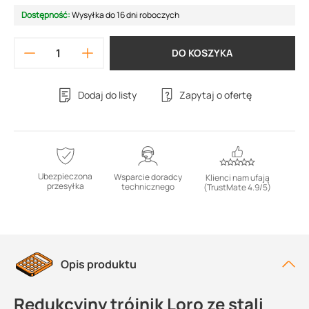
Dostępność:
Wysyłka do 16 dni roboczych
DO KOSZYKA
Dodaj do listy
Zapytaj o ofertę
Ubezpieczona
Wsparcie doradcy
Klienci nam ufają
przesyłka
technicznego
(TrustMate 4.9/5)
Opis produktu
Redukcyjny trójnik Loro ze stali