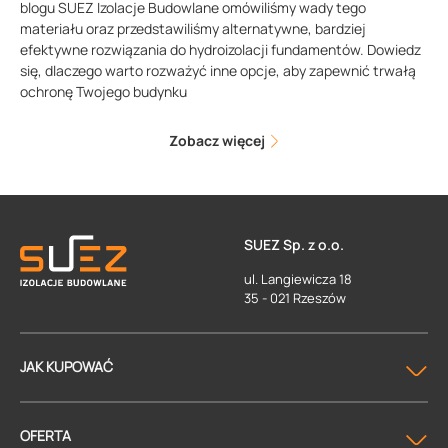
blogu SUEZ Izolacje Budowlane omówiliśmy wady tego
materiału oraz przedstawiliśmy alternatywne, bardziej
efektywne rozwiązania do hydroizolacji fundamentów. Dowiedz
się, dlaczego warto rozważyć inne opcje, aby zapewnić trwałą
ochronę Twojego budynku
Zobacz więcej
SUEZ Sp. z o.o.
ul. Langiewicza 18
35 - 021 Rzeszów
JAK KUPOWAĆ
OFERTA