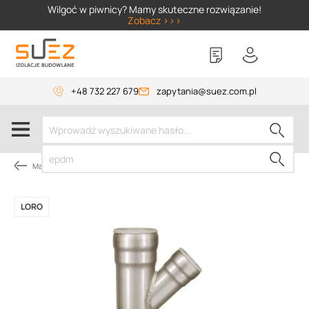
SIZER
Wilgoć w piwnicy? Mamy skuteczne rozwiązanie!
Zobacz >>>
+48 732 227 679
zapytania@suez.com.pl
Materiały instalacyjne
LORO