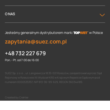
O NAS
Jesteśmy generalnym dystrybutorem
marki
w Polsce
zapytania@suez.com.pl
+48 732 227 679
Pon. - Pt. od 7:00 do 16:00
SUEZ Sp. z o.o. , ul. Langiewicza 18 35-021 Rzeszów, zarejestrowana przez Sąd
Rejonowy w Rzeszowie XII Wydział KRS w Krajowym Rejestrze Sądowym pod
numerem 0000535357, NIP 813-36-99-629, REGON 360344189.
Created by Crehler