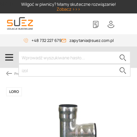
SIZER
Wilgoć w piwnicy? Mamy skuteczne rozwiązanie!
Zobacz >>>
+48 732 227 679
zapytania@suez.com.pl
Promocje
LORO