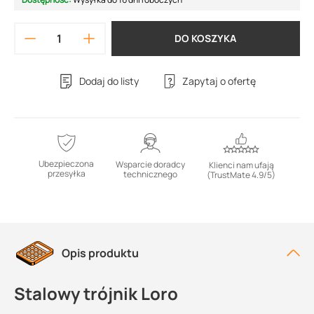
DO KOSZYKA
Dodaj do listy
Zapytaj o ofertę
Ubezpieczona
Wsparcie doradcy
Klienci nam ufają
przesyłka
technicznego
(TrustMate 4.9/5)
Opis produktu
Stalowy trójnik Loro