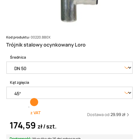
Kod produktu:
00220.BB0X
Trójnik stalowy ocynkowany Loro
Średnica
Kąt zgięcia
z VAT
Dostawa od
29.99 zł
174,59
zł
szt.
Dostępność:
Wysyłka do 16 dni roboczych