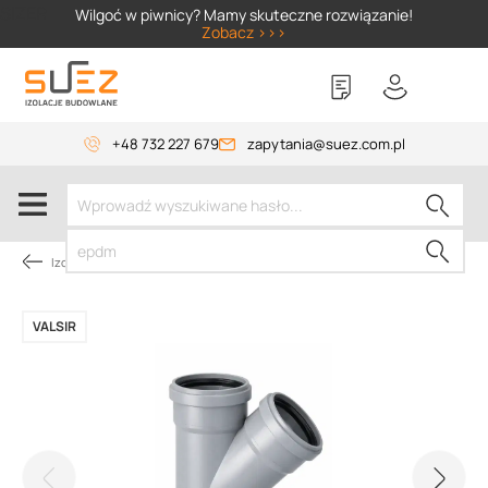
SIZER
Wilgoć w piwnicy? Mamy skuteczne rozwiązanie!
Zobacz >>>
+48 732 227 679
zapytania@suez.com.pl
Izolacja piwnic od wewnątrz
VALSIR