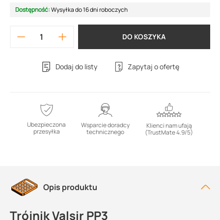
Dostępność:
Wysyłka do 16 dni roboczych
DO KOSZYKA
Dodaj do listy
Zapytaj o ofertę
Ubezpieczona
Wsparcie doradcy
Klienci nam ufają
przesyłka
technicznego
(TrustMate 4.9/5)
Opis produktu
Trójnik Valsir PP3