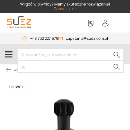
SIZER
Wilgoć w piwnicy? Mamy skuteczne rozwiązanie!
Zobacz >>>
+48 732 227 679
zapytania@suez.com.pl
Wpusty TOPWET
TOPWET