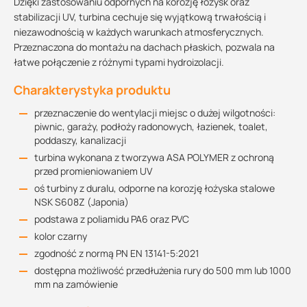
Dzięki zastosowaniu odpornych na korozję łożysk oraz
stabilizacji UV, turbina cechuje się wyjątkową trwałością i
niezawodnością w każdych warunkach atmosferycznych.
Przeznaczona do montażu na dachach płaskich, pozwala na
łatwe połączenie z różnymi typami hydroizolacji.
Charakterystyka produktu
przeznaczenie do wentylacji miejsc o dużej wilgotności:
piwnic, garaży, podłoży radonowych, łazienek, toalet,
poddaszy, kanalizacji
turbina wykonana z tworzywa ASA POLYMER z ochroną
przed promieniowaniem UV
oś turbiny z duralu, odporne na korozję łożyska stalowe
NSK S608Z (Japonia)
podstawa z poliamidu PA6 oraz PVC
kolor czarny
zgodność z normą PN EN 13141-5:2021
dostępna możliwość przedłużenia rury do 500 mm lub 1000
mm na zamówienie