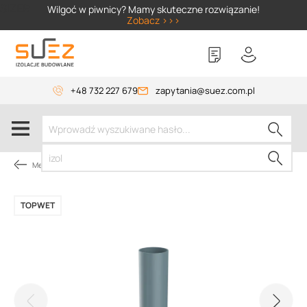
SIZER
Wilgoć w piwnicy? Mamy skuteczne rozwiązanie!
Zobacz >>>
+48 732 227 679
zapytania@suez.com.pl
Membrany dachowe
TOPWET