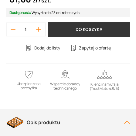
zł
szt.
Dostępność:
Wysyłka do 23 dni roboczych
DO KOSZYKA
Dodaj do listy
Zapytaj o ofertę
Ubezpieczona
Wsparcie doradcy
Klienci nam ufają
przesyłka
technicznego
(TrustMate 4.9/5)
Opis produktu