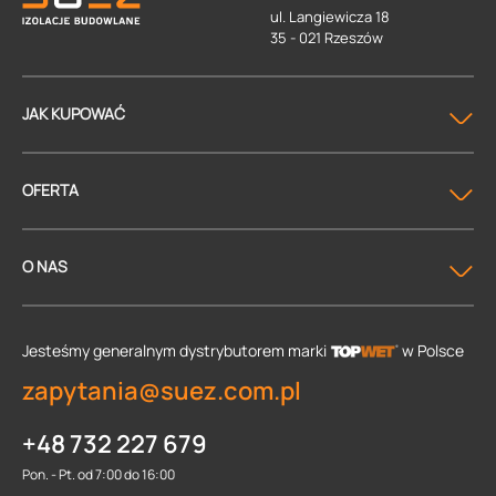
ul. Langiewicza 18
35 - 021 Rzeszów
JAK KUPOWAĆ
OFERTA
O NAS
Jesteśmy generalnym dystrybutorem
marki
w Polsce
zapytania@suez.com.pl
+48 732 227 679
Pon. - Pt. od 7:00 do 16:00