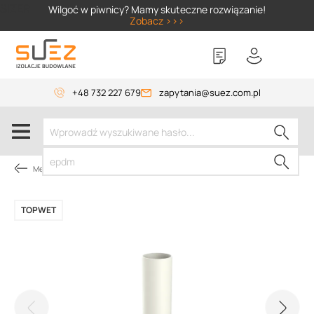
SIZER
Wilgoć w piwnicy? Mamy skuteczne rozwiązanie!
Zobacz >>>
+48 732 227 679
zapytania@suez.com.pl
Membrany dachowe
TOPWET