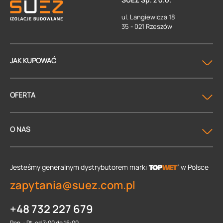
ul. Langiewicza 18
35 - 021 Rzeszów
JAK KUPOWAĆ
OFERTA
O NAS
Jesteśmy generalnym dystrybutorem
marki
w Polsce
zapytania@suez.com.pl
+48 732 227 679
Pon. - Pt. od 7:00 do 16:00