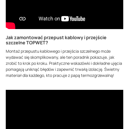
Jak zamontować przepust kablowy i przejście
szczelne TOPWET?
Montaż przepustu kablowego i przejścia szczelnego może
wydawać się skomplikowany, ale ten poradnik pokazuje, jak
zrobić to krok po kroku. Praktyczne wskazówki i dokładne ujęcia
pomagają uniknąć błędów i zapewnić trwałą izolację. Świetny
materiał dla każdego, kto pracuje z papą termozgrzewalną!