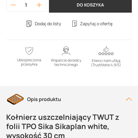
DO KOSZYKA
Dodaj do listy
Zapytaj o ofertę
Ubezpieczona
Wsparcie doradcy
Klienci nam ufają
przesyłka
technicznego
(TrustMate 4.9/5)
Opis produktu
Kołnierz uszczelniający TWUT z
folii TPO Sika Sikaplan white,
wysokość 30 cm