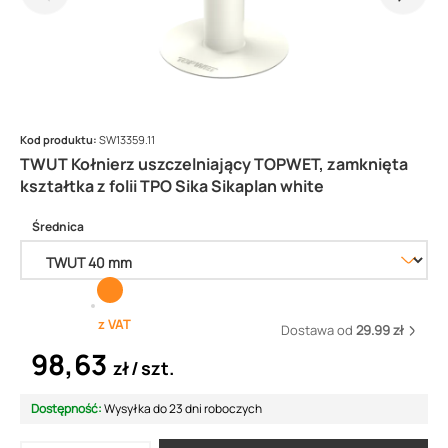
Kod produktu:
SW13359.11
TWUT Kołnierz uszczelniający TOPWET, zamknięta
kształtka z folii TPO Sika Sikaplan white
Średnica
z VAT
Dostawa od
29.99 zł
98,63
zł
szt.
Dostępność:
Wysyłka do 23 dni roboczych