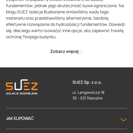
fundamentów, jednak jego skuteczność bywa ograniczona. Na
blogu SUEZ Izolacje Budowlane omówiliśmy wady tego
materiału oraz przedstawiliśmy alternatywne, bardziej
efektywne rozwiązania do hydroizolacji fundamentów. Dowiedz
się, dlaczego warto rozważyć inne opcje, aby zapewnić trwałą
ochronę Twojego budynku
Zobacz więcej
SUEZ Sp. z o.o.
ul. Langiewicza 18
35 - 021 Rzeszów
JAK KUPOWAĆ