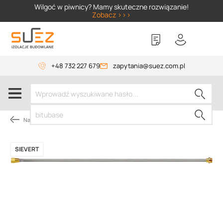
SIZER
Wilgoć w piwnicy? Mamy skuteczne rozwiązanie!
Zobacz >>>
+48 732 227 679
zapytania@suez.com.pl
Narzędzia dekarskie
SIEVERT