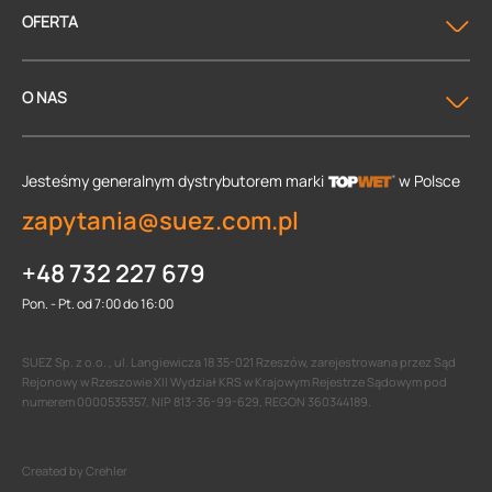
OFERTA
O NAS
Jesteśmy generalnym dystrybutorem
marki
w Polsce
zapytania@suez.com.pl
+48 732 227 679
Pon. - Pt. od 7:00 do 16:00
SUEZ Sp. z o.o. , ul. Langiewicza 18 35-021 Rzeszów, zarejestrowana przez Sąd
Rejonowy w Rzeszowie XII Wydział KRS w Krajowym Rejestrze Sądowym pod
numerem 0000535357, NIP 813-36-99-629, REGON 360344189.
Created by Crehler