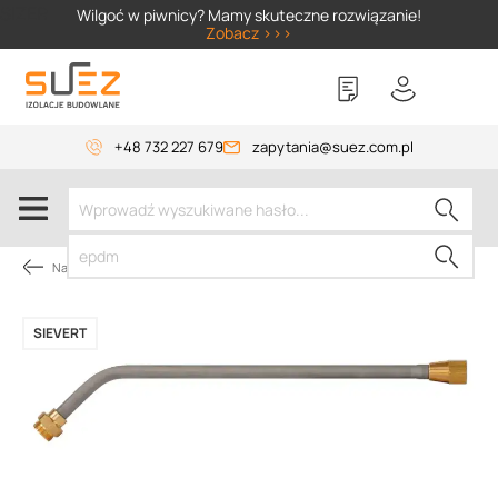
SIZER
Wilgoć w piwnicy? Mamy skuteczne rozwiązanie!
Zobacz >>>
+48 732 227 679
zapytania@suez.com.pl
Narzędzia dekarskie
SIEVERT