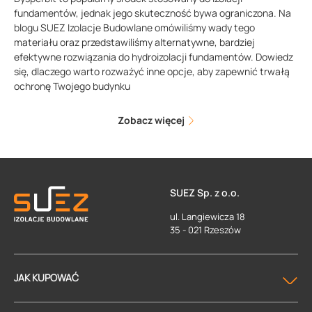
fundamentów, jednak jego skuteczność bywa ograniczona. Na
blogu SUEZ Izolacje Budowlane omówiliśmy wady tego
materiału oraz przedstawiliśmy alternatywne, bardziej
efektywne rozwiązania do hydroizolacji fundamentów. Dowiedz
się, dlaczego warto rozważyć inne opcje, aby zapewnić trwałą
ochronę Twojego budynku
Zobacz więcej
SUEZ Sp. z o.o.
ul. Langiewicza 18
35 - 021 Rzeszów
JAK KUPOWAĆ