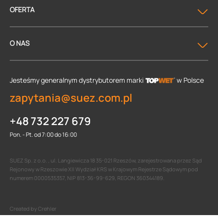
OFERTA
O NAS
Jesteśmy generalnym dystrybutorem
marki
w Polsce
zapytania@suez.com.pl
+48 732 227 679
Pon. - Pt. od 7:00 do 16:00
SUEZ Sp. z o.o. , ul. Langiewicza 18 35-021 Rzeszów, zarejestrowana przez Sąd
Rejonowy w Rzeszowie XII Wydział KRS w Krajowym Rejestrze Sądowym pod
numerem 0000535357, NIP 813-36-99-629, REGON 360344189.
Created by Crehler