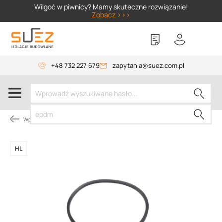
SIZER
Wilgoć w piwnicy? Mamy skuteczne rozwiązanie!
Zobacz >>>
+48 732 227 679
zapytania@suez.com.pl
Wpusty i akcesoria
HL