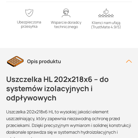
Ubezpieczona
Wsparcie doradcy
Klienci nam ufają
przesyłka
technicznego
(TrustMate 4.9/5)
Opis produktu
Uszczelka HL 202x218x6 – do
systemów izolacyjnych i
odpływowych
Uszczelka 202x218x6 HL to wysokiej jakości element
uszczelniający, który zapewnia niezawodną ochronę przed
przeciekami. Dzięki precyzyjnym wymiarom i solidnej konstrukcji
doskonale sprawdza się w systemach hydroizolacyjnych i