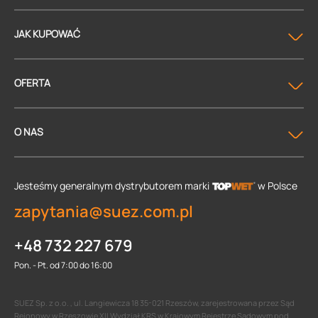
JAK KUPOWAĆ
OFERTA
O NAS
Jesteśmy generalnym dystrybutorem
marki
w Polsce
zapytania@suez.com.pl
+48 732 227 679
Pon. - Pt. od 7:00 do 16:00
SUEZ Sp. z o.o. , ul. Langiewicza 18 35-021 Rzeszów, zarejestrowana przez Sąd
Rejonowy w Rzeszowie XII Wydział KRS w Krajowym Rejestrze Sądowym pod