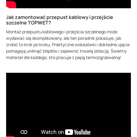
Jak zamontować przepust kablowy i przejście
szczelne TOPWET?
Montaż przepustu kablowego i przejścia szczelnego może
wydawać się skomplikowany, ale ten poradnik pokazuje, jak
zrobić to krok po kroku. Praktyczne wskazówki i dokładne ujęcia
pomagają uniknąć błędów i zapewnić trwałą izolację. Świetny
materiał dla każdego, kto pracuje z papą termozgrzewalną!