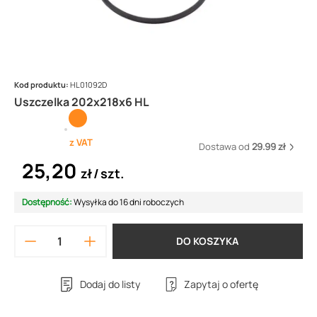
Kod produktu:
HL01092D
Uszczelka 202x218x6 HL
z VAT
Dostawa od
29.99 zł
25,20
zł
szt.
Dostępność:
Wysyłka do 16 dni roboczych
DO KOSZYKA
Dodaj do listy
Zapytaj o ofertę