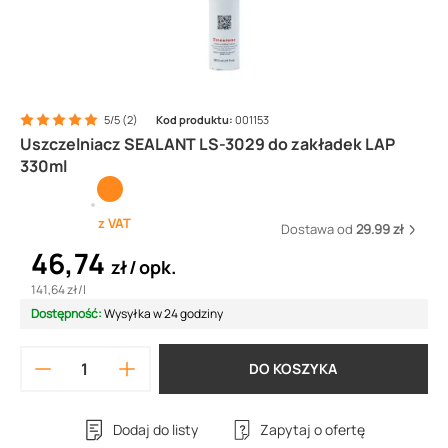
5/5 (2)
Kod produktu:
001153
Uszczelniacz SEALANT LS-3029 do zakładek LAP
330ml
z VAT
Dostawa od
29.99 zł
46,74
zł
opk.
141,64 zł
/
l
Dostępność:
Wysyłka w 24 godziny
DO KOSZYKA
Dodaj do listy
Zapytaj o ofertę