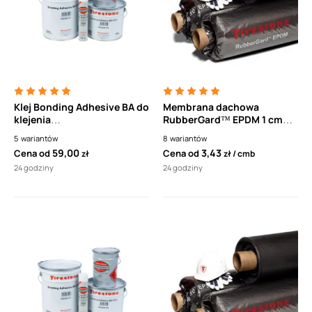
Klej Bonding Adhesive BA do
Membrana dachowa
klejenia
RubberGard™ EPDM 1 cmb
całopowierzchniowego
Elevate (dawniej Firestone)
5
wariantów
8
wariantów
membrany do podłoża
59,00
3,43
Cena od
Cena od
zł
zł
cmb
betonowego
24 godziny
24 godziny