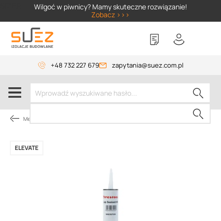
SIZER
Wilgoć w piwnicy? Mamy skuteczne rozwiązanie!
Zobacz >>>
+48 732 227 679
zapytania@suez.com.pl
Membrany dachowe
ELEVATE