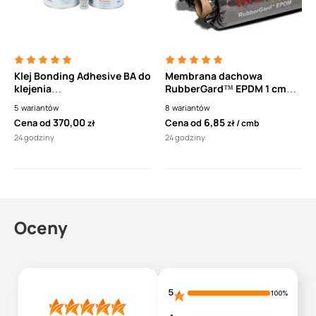
Klej Bonding Adhesive BA do
Membrana dachowa
klejenia
RubberGard™ EPDM 1 cmb
całopowierzchniowego
Elevate (dawniej Firestone)
5
wariantów
8
wariantów
membrany do podłoża
370,00
6,85
Cena od
Cena od
zł
zł
cmb
betonowego
24 godziny
24 godziny
Oceny
5
100%