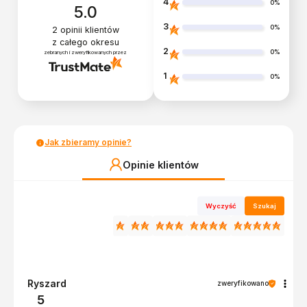
4
0%
5.0
3
0%
2
opinii klientów
z całego okresu
2
0%
zebranych i zweryfikowanych przez
1
0%
Jak zbieramy opinie?
Opinie klientów
Wyczyść
Szukaj
Ryszard
zweryfikowano
5