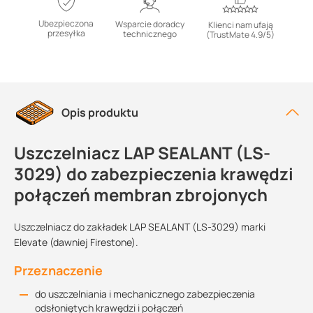
Ubezpieczona
Wsparcie doradcy
Klienci nam ufają
przesyłka
technicznego
(TrustMate 4.9/5)
Opis produktu
Uszczelniacz LAP SEALANT (LS-
3029) do zabezpieczenia krawędzi
połączeń membran zbrojonych
Uszczelniacz do zakładek LAP SEALANT (LS-3029) marki
Elevate (dawniej Firestone).
Przeznaczenie
do uszczelniania i mechanicznego zabezpieczenia
odsłoniętych krawędzi i połączeń