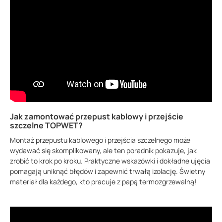
Jak zamontować przepust kablowy i przejście
szczelne TOPWET?
Montaż przepustu kablowego i przejścia szczelnego może
wydawać się skomplikowany, ale ten poradnik pokazuje, jak
zrobić to krok po kroku. Praktyczne wskazówki i dokładne ujęcia
pomagają uniknąć błędów i zapewnić trwałą izolację. Świetny
materiał dla każdego, kto pracuje z papą termozgrzewalną!