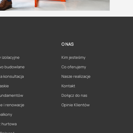
O NAS
 izolacyjne
Kim jesteśmy
wo budowlane
Co oferujemy
a konsultacja
Nasze realizacje
askie
Kontakt
 fundamentów
Dołącz do nas
e i renowacje
Opinie Klientów
balkony
ż hurtowa