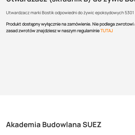
Utwardzacz marki Bostik odpowiedni do żywic epoksydowych 5301 E
Produkt dostępny wyłącznie na zamówienie. Nie podlega zwrotowi 
Przechowywanie:
Sprzedajemy na:
Podlega
zasad zwrotów znajdziesz w naszym regulaminie
TUTAJ
zwrotowi?:
w suchym i
chłodnym miejscu,
chronić przed
mrozem
opakowania
nie
Akademia Budowlana SUEZ