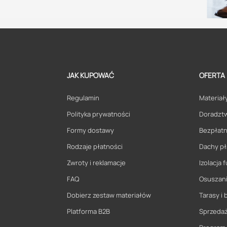
JAK KUPOWAĆ
OFERTA
Regulamin
Materiały
Polityka prywatności
Doradzt
Formy dostawy
Bezpłatn
Rodzaje płatności
Dachy pł
Zwroty i reklamacje
Izolacja
FAQ
Osuszani
Dobierz zestaw materiałów
Tarasy i 
Platforma B2B
Sprzeda