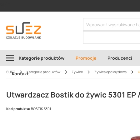
SIZER
Kategorie produktów
Promocje
Producenci
SUEZ
Kategorie produktów
Żywice
Żywica epoksydowa
U
Kontakt
Utwardzacz Bostik do żywic 5301 EP / 
Kod produktu:
BOSTIK 5301