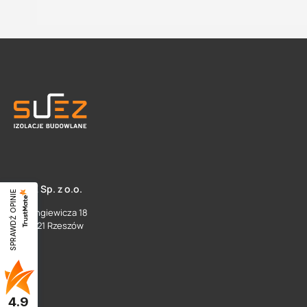
SUEZ Sp. z o.o.
SPRAWDŹ OPINIE
ul. Langiewicza 18
35 - 021 Rzeszów
4.9