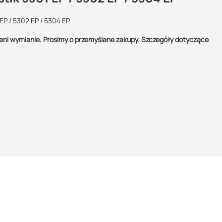
P / 5302 EP / 5304 EP .
Maszy pytania lub wątpliwości?
ani wymianie. Prosimy o przemyślane zakupy. Szczegóły dotyczące
Skontaktuj się z nami
Wojciech Reichert
Specjalista doradca
+48 732 227 697
07:00 - 15:00
wojciech@suez.com.pl