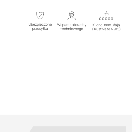
Ubezpieczona
Wsparcie doradcy
Klienci nam ufają
przesyłka
technicznego
(TrustMate 4.9/5)