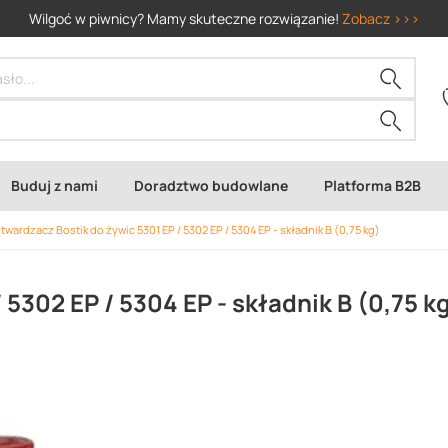
Wilgoć w piwnicy? Mamy skuteczne rozwiązanie!
Zobacz >>>
Buduj z nami
Doradztwo budowlane
Platforma B2B
twardzacz Bostik do żywic 5301 EP / 5302 EP / 5304 EP - składnik B (0,75 kg)
5302 EP / 5304 EP - składnik B (0,75 k