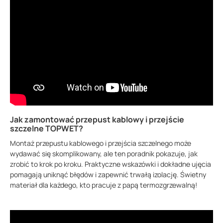
Jak zamontować przepust kablowy i przejście
szczelne TOPWET?
Montaż przepustu kablowego i przejścia szczelnego może
wydawać się skomplikowany, ale ten poradnik pokazuje, jak
zrobić to krok po kroku. Praktyczne wskazówki i dokładne ujęcia
pomagają uniknąć błędów i zapewnić trwałą izolację. Świetny
materiał dla każdego, kto pracuje z papą termozgrzewalną!