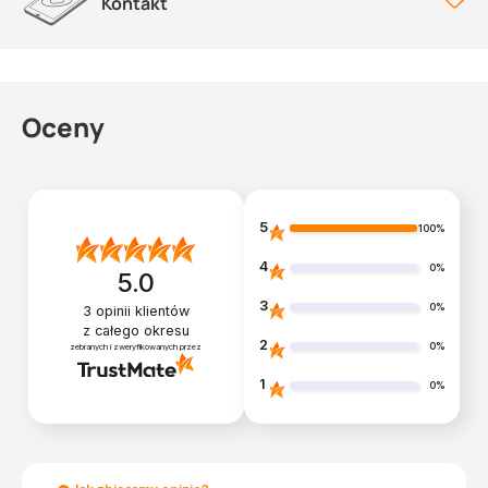
Kontakt
Oceny
5
100%
4
0%
5.0
3
0%
3
opinii klientów
z całego okresu
2
0%
zebranych i zweryfikowanych przez
1
0%