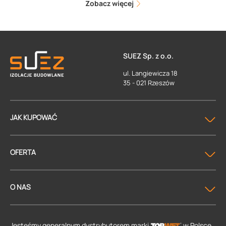
Zobacz więcej
SUEZ Sp. z o.o.
ul. Langiewicza 18
35 - 021 Rzeszów
JAK KUPOWAĆ
OFERTA
O NAS
Jesteśmy generalnym dystrybutorem
marki
w Polsce