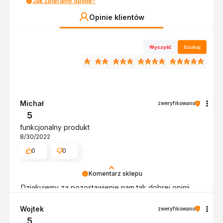
Jak zbieramy opinie?
Opinie klientów
Wyczyść
Szukaj
Michał
zweryfikowano
5
funkcjonalny produkt
8/30/2022
0
0
Komentarz sklepu
Dziękujemy za pozostawienie nam tak dobrej opinii.
Naszym priorytetem jest satysfakcja klienta i Twoja
recenzja potwierdza nasze wysiłki - dziękujemy raz
Wojtek
zweryfikowano
jeszcze - do szybkiego zobaczenia!
5