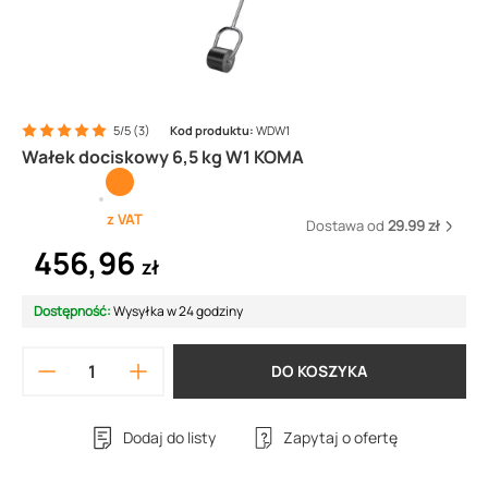
5/5 (3)
Kod produktu:
WDW1
Wałek dociskowy 6,5 kg W1 KOMA
z VAT
Dostawa od
29.99 zł
456,96
zł
Dostępność:
Wysyłka w 24 godziny
DO KOSZYKA
Dodaj do listy
Zapytaj o ofertę