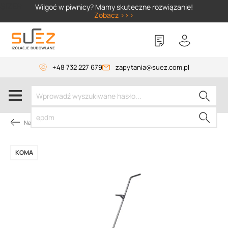
SIZER
Wilgoć w piwnicy? Mamy skuteczne rozwiązanie!
Zobacz >>>
+48 732 227 679
zapytania@suez.com.pl
Narzędzia dekarskie
KOMA