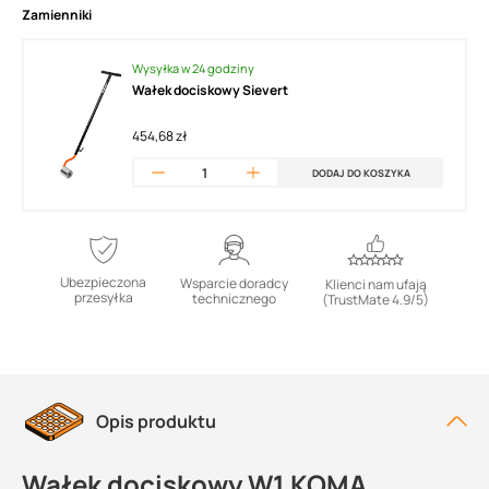
Zamienniki
Wysyłka w 24 godziny
Wałek dociskowy Sievert
454,68 zł
DODAJ DO KOSZYKA
Ubezpieczona
Wsparcie doradcy
Klienci nam ufają
przesyłka
technicznego
(TrustMate 4.9/5)
Opis produktu
Wałek dociskowy W1 KOMA