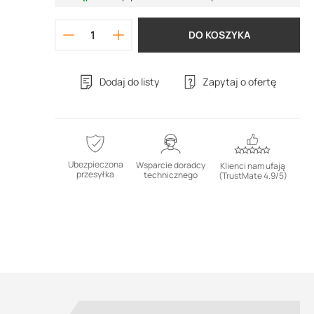
DO KOSZYKA
Dodaj do listy
Zapytaj o ofertę
Ubezpieczona
Wsparcie doradcy
Klienci nam ufają
przesyłka
technicznego
(TrustMate 4.9/5)