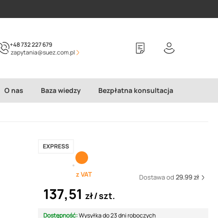
+48 732 227 679
zapytania@suez.com.pl
O nas
Baza wiedzy
Bezpłatna konsultacja
EXPRESS
z VAT
Dostawa od
29.99 zł
137,51
zł
szt.
Dostępność:
Wysyłka do 23 dni roboczych