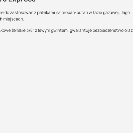
ie do zastosowań z palnikami na propan-butan w fazie gazowej. Jego
h miejscach.
Maszy pytania lub wątpliwości?
Skontaktuj się z nami
skowe żeńskie 3/8" z lewym gwintem, gwarantuje bezpieczeństwo oraz
Kamil Świercz
Specjalista doradca
+48 732 227 614
07:00 - 15:00
kamil.swiercz@suez.com.pl