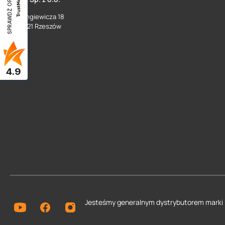
SPRAWDŹ OPINIE
ul. Langiewicza 18
35 - 021 Rzeszów
4.9
Jesteśmy generalnym dystrybutorem
marki