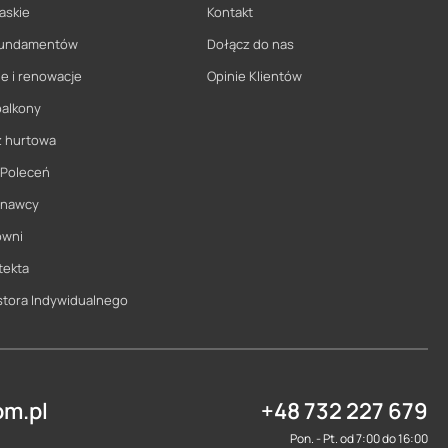
askie
Kontakt
 fundamentów
Dołącz do nas
e i renowacje
Opinie Klientów
balkony
ż hurtowa
 Poleceń
onawcy
owni
tekta
stora Indywidualnego
m.pl
+48 732 227 679
Pon. - Pt. od 7:00 do 16:00