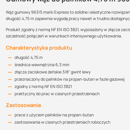
Wąż gumowy 963/5 marki Express to solidne i elastyczne rozwiązan
długość 4,75 m zapewnia wygodę pracy nawet w trudno dostępnyc
Sprzedajemy na:
Podlega zwrotowi?:
Produkt zgodny z normą NF EN ISO 3821, wyposażony w złącza zaci
sztuki
tak
szczelność połączeń w warunkach intensywnego użytkowania.
Charakterystyka produktu
długość 4,75 m
średnica wewnętrzna 6,3 mm
złącza zaciskowe żeńskie 3/8" gwint lewy
przeznaczony do palników na propan-butan w fazie gazowej
zgodny z normą NF EN ISO 3821
praktyczny do prac w ciasnych przestrzeniach
Zastosowanie
prace z użyciem palników na propan-butan
zastosowania w ciasnych przestrzeniach roboczych