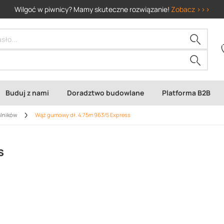
Wilgoć w piwnicy? Mamy skuteczne rozwiązanie!
Zobacz >>>
Buduj z nami
Doradztwo budowlane
Platforma B2B
alników
Wąż gumowy dł. 4.75m 963/5 Express
s