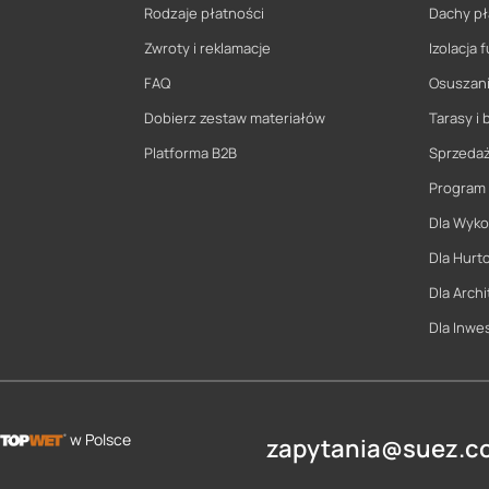
Rodzaje płatności
Dachy pł
Zwroty i reklamacje
Izolacja
FAQ
Osuszani
Dobierz zestaw materiałów
Tarasy i 
Platforma B2B
Sprzeda
Program
Dla Wyk
Dla Hurt
Dla Archi
Dla Inwe
w Polsce
zapytania@suez.co