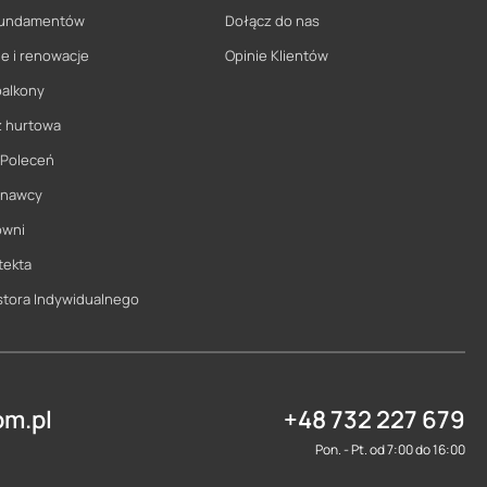
 fundamentów
Dołącz do nas
e i renowacje
Opinie Klientów
balkony
ż hurtowa
 Poleceń
onawcy
owni
tekta
stora Indywidualnego
m.pl
+48 732 227 679
Pon. - Pt. od 7:00 do 16:00