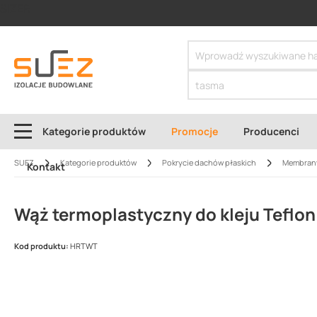
SIZER
Kategorie produktów
Promocje
Producenci
SUEZ
Kategorie produktów
Pokrycie dachów płaskich
Membran
Kontakt
Wąż termoplastyczny do kleju Teflon
Kod produktu:
HRTWT