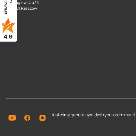
SPRAWDŹ OPINIE
ul. Langiewicza 18
35 - 021 Rzeszów
4.9
Jesteśmy generalnym dystrybutorem
marki