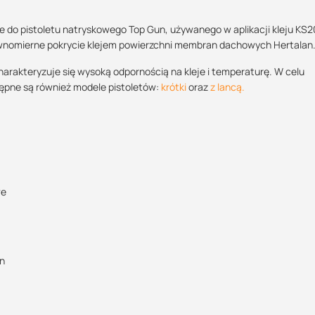
 do pistoletu natryskowego Top Gun, używanego w aplikacji kleju KS2
ównomierne pokrycie klejem powierzchni membran dachowych Hertalan
Maszy pytania lub wątpliwości?
Skontaktuj się z nami
rakteryzuje się wysoką odpornością na kleje i temperaturę. W celu
ępne są również modele pistoletów:
krótki
oraz
z lancą.
Justyna Sowa
Specjalista doradca
+48 732 227 687
07:00 - 15:00
justyna@suez.com.pl
we
an