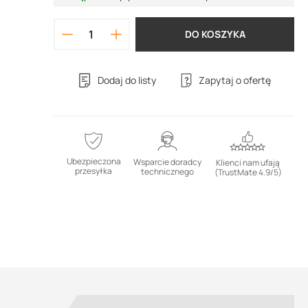
DO KOSZYKA
Dodaj do listy
Zapytaj o ofertę
Ubezpieczona
Wsparcie doradcy
Klienci nam ufają
przesyłka
technicznego
(TrustMate 4.9/5)