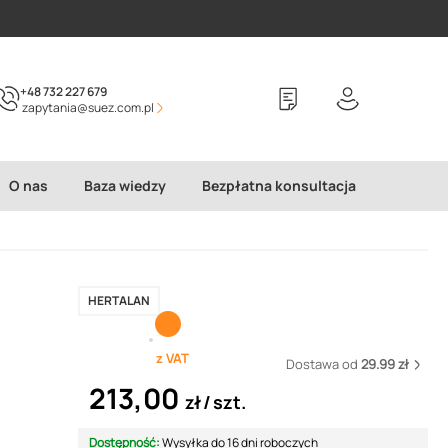
+48 732 227 679
zapytania@suez.com.pl
O nas
Baza wiedzy
Bezpłatna konsultacja
HERTALAN
z VAT
Dostawa od
29.99 zł
213,00
zł
szt.
Dostępność:
Wysyłka do 16 dni roboczych