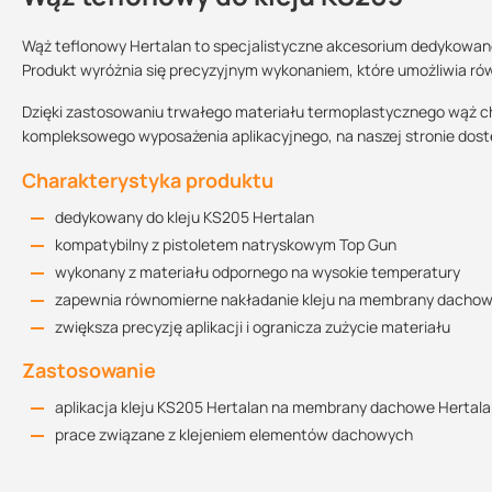
Wąż teflonowy Hertalan to specjalistyczne akcesorium dedykowane
Produkt wyróżnia się precyzyjnym wykonaniem, które umożliwia r
Sprzedajemy na:
Podlega zwrotowi?:
Dzięki zastosowaniu trwałego materiału termoplastycznego wąż cha
sztuki
tak
kompleksowego wyposażenia aplikacyjnego, na naszej stronie dost
Charakterystyka produktu
dedykowany do kleju KS205 Hertalan
kompatybilny z pistoletem natryskowym Top Gun
wykonany z materiału odpornego na wysokie temperatury
zapewnia równomierne nakładanie kleju na membrany dacho
zwiększa precyzję aplikacji i ogranicza zużycie materiału
Zastosowanie
aplikacja kleju KS205 Hertalan na membrany dachowe Hertal
prace związane z klejeniem elementów dachowych