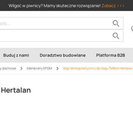
Wilgoć w piwnicy? Mamy skuteczne rozwiązanie!
Zobacz >>>
Buduj z nami
Doradztwo budowlane
Platforma B2B
y dachowe
Membrany EPDM
Wąż termoplastyczny do kleju Teflon Hertalan
 Hertalan