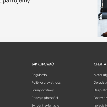
JAK KUPOWAĆ
OFERTA
Regulamin
Materiały
Polityka prywatności
Doradzt
Formy dostawy
Bezpłatn
Rodzaje płatności
Dachy pł
Zwroty i reklamacje
Izolacja