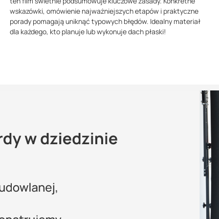
ten film świetnie podsumowuje kluczowe zasady. Konkretne
wskazówki, omówienie najważniejszych etapów i praktyczne
porady pomagają uniknąć typowych błędów. Idealny materiał
dla każdego, kto planuje lub wykonuje dach płaski!