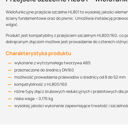
Wielofunkcyjne przejście szczelne HL801 to wysokiej jakości eleme
ściany fundamentowe oraz do piwnic. Umożliwia instalację przewo
wilgoć.
Deklaracja właściwości użytkowych
Sprzedajemy na:
Podlega zwrotowi?:
131.89 KB
sztuki
tak
Produkt jest kompatybilny z przejściem szczelnym HL800/160, co 
dokręcanym złączom możliwe jest prowadzenie do czterech różny
Charakterystyka produktu
Rysunek techniczny
22.96 KB
wykonane z wytrzymałego tworzywa ABS
przeznaczone do średnicy DN160
możliwość prowadzenia przewodów o średnicy od 8 do 52 mm
kompatybilność z HL800/160
różne typy złącz śrubowych redukcyjnych i przelotowych dla
niska waga – 0,176 kg
wysokiej jakości wykonanie zapewniające trwałość i szczelno