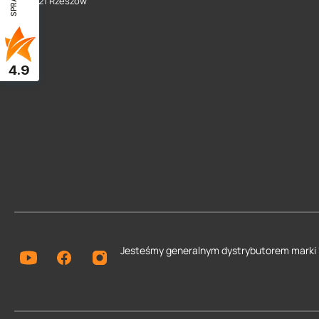
35 - 021 Rzeszów
4.9
Jesteśmy generalnym dystrybutorem
marki