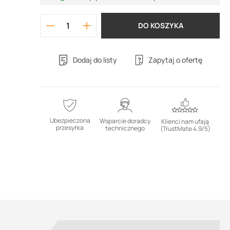
DO KOSZYKA
Dodaj do listy
Zapytaj o ofertę
Ubezpieczona
Wsparcie doradcy
Klienci nam ufają
przesyłka
technicznego
(TrustMate 4.9/5)