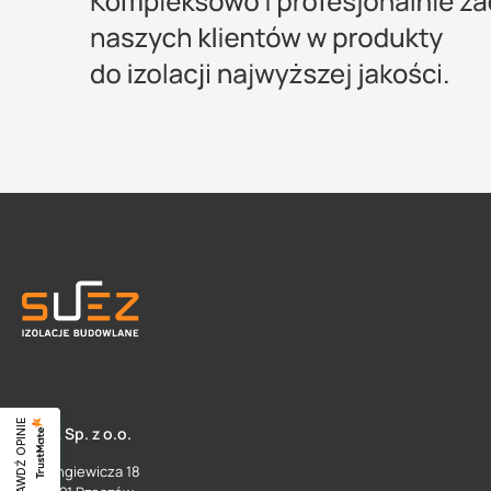
SPRAWDŹ OPINIE
SUEZ Sp. z o.o.
ul. Langiewicza 18