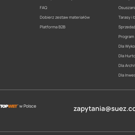
FAQ
Osuszani
Dobierz zestaw materiałów
Tarasy i 
Platforma B2B
Sprzeda
Program
Dla Wyk
Dla Hurt
Dla Archi
Dla Inwe
w Polsce
zapytania@suez.co