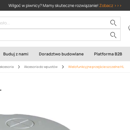
Wilgoć w piwnicy? Mamy skuteczne rozwiązanie!
Zobacz >>>
Buduj z nami
Doradztwo budowlane
Platforma B2B
akcesoria
Akcesoria do wpustów
Wielofunkcyjne przejście szczelne HL
L