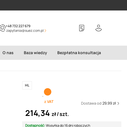
+48 732 227 679
zapytania@suez.com.pl
O nas
Baza wiedzy
Bezpłatna konsultacja
HL
z VAT
Dostawa od
29.99 zł
214,34
zł
szt.
Dostępność:
Wysyłka do 16 dni roboczych