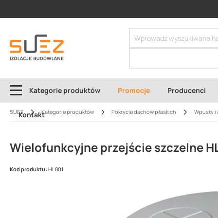
SIZER
Kategorie produktów
Promocje
Producenci
SUEZ
Kategorie produktów
Pokrycie dachów płaskich
Wpusty i 
Kontakt
Wielofunkcyjne przejście szczelne H
Kod produktu:
HL801