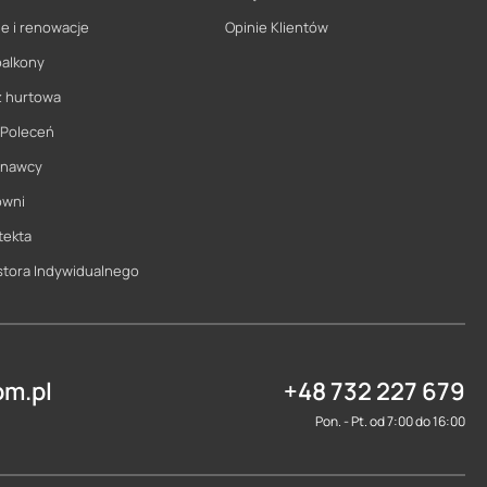
e i renowacje
Opinie Klientów
balkony
ż hurtowa
 Poleceń
onawcy
owni
tekta
stora Indywidualnego
m.pl
+48 732 227 679
Pon. - Pt. od 7:00 do 16:00