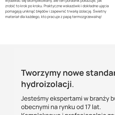
wydawać się skomplikowany, ale ten poradnik pokazuje, jak
zrobić to krok po kroku. Praktyczne wskazówki i dokładne ujęcia
pomagają uniknąć błędów i zapewnić trwałą izolację. Świetny
materiał dla każdego, kto pracuje z papą termozgrzewalną!