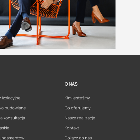
O NAS
 izolacyjne
Kim jesteśmy
wo budowlane
Co oferujemy
a konsultacja
Nasze realizacje
askie
Kontakt
 fundamentów
Dołącz do nas