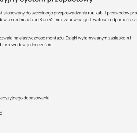
nt stosowany do szczelnego przeprowadzania rur, kabli i przewodów prz
dów o średnicach od 8 do 52 mm, zapewniając trwałość i odporność na
Maszy pytania lub wątpliwości?
POBIERZ
Skontaktuj się z nami
pozwala na elastyczność montażu. Dzięki wyłamywanym zaślepkom i
ch przewodów jednocześnie.
Justyna Sowa
Specjalista doradca
POBIERZ
+48 732 227 687
07:00 - 15:00
justyna@suez.com.pl
 precyzyjnego dopasowania
ść