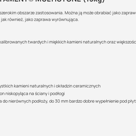
szerokim obszarze zastosowania. Można ją może obrabiać jako zapra
 jak również, jako zaprawa wyrównująca.
Maszy pytania lub wątpliwości?
Podlega zwrotowi?:
POBIERZ
Skontaktuj się z nami
 kalibrowanych twardych i miękkich kamieni naturalnych oraz większośc
tak
Rafał Kuroś
Specjalista doradca
POBIERZ
+48 732 227 684
. 2,6 kg proszku/m2 10 mm-ząbki = ok. 3,0 kg proszku/m2
07:00 - 15:00
rafal@suez.com.pl
stkich kamieni naturalnych i okładzin ceramicznych
POBIERZ
n niskopyląca na ściany i podłogi
 do nierównych podłoży, do 30 mm bardzo dobre wypełnienie pod pły