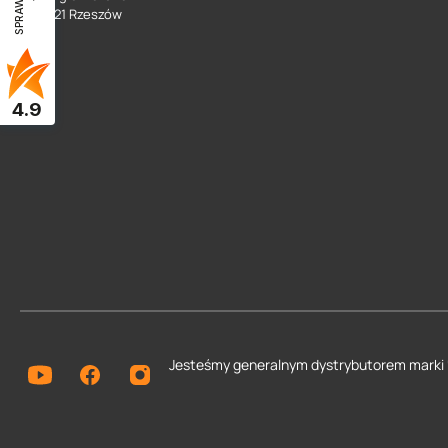
35 - 021 Rzeszów
4.9
Jesteśmy generalnym dystrybutorem
marki