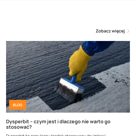
Zobacz więcej
BLOG
Dysperbit – czym jest i dlaczego nie warto go
stosować?
Dysperbit to popularny środek stosowany do izolacji