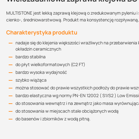
MULTISTONE jest lekką zaprawą klejową o zredukowanym pyleniu i 
cienko-, średniowarstwową. Produkt ma konsystencję rozpływaną,
Karta techniczna
Kolor:
Sprzedajemy na:
Wielkość
Charakterystyka produktu
312.29 KB
opakowania:
biały
nadaje się do klejenia większości wrażliwych na przebarwienia
opakowania
15 kg
okładzin ceramicznych
bardzo stabilna
Karta charakterystyki
Zużycie
do płyt wielkoformatowych (C2 FT)
420.72 KB
Paca zębata: 6 mm-ząbki = ok. 2,0 kg proszku/m2 8 mm-ząbki = ok
bardzo wysoka wydajność
szybko wiążąca
Deklaracja właściwości użytkowych
można stosować do prawie wszystkich podłoży do prawie wszy
607.21 KB
bardzo elastyczna wg normy PN-EN 12002 ( S1/S2 ) Low Emissio
do stosowania wewnątrz i na zewnątrz jako masa wyrównująca
do stosowania w miejscach stale obciążonych wodą
do basenów i zbiorników z wodą pitną.