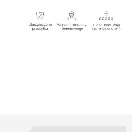
Ubezpieczona
Wsparcie doradcy
Klienci nam ufają
przesyłka
technicznego
(TrustMate 4.9/5)