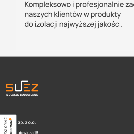
SPRAWDŹ OPINIE
SUEZ Sp. z o.o.
ul. Langiewicza 18