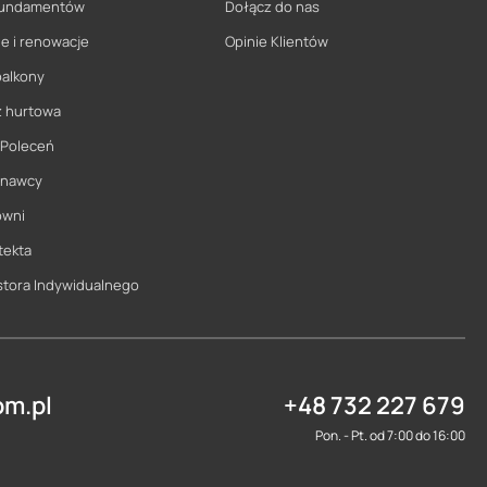
 fundamentów
Dołącz do nas
e i renowacje
Opinie Klientów
balkony
ż hurtowa
 Poleceń
onawcy
owni
tekta
stora Indywidualnego
m.pl
+48 732 227 679
Pon. - Pt. od 7:00 do 16:00