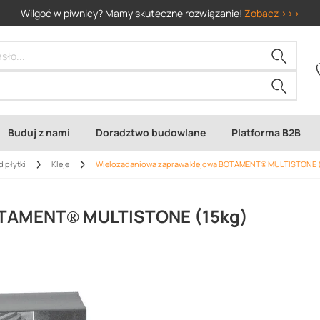
Wilgoć w piwnicy? Mamy skuteczne rozwiązanie!
Zobacz >>>
Buduj z nami
Doradztwo budowlane
Platforma B2B
d płytki
Kleje
Wielozadaniowa zaprawa klejowa BOTAMENT® MULTISTONE (
OTAMENT® MULTISTONE (15kg)