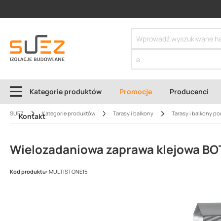
SIZER
Kategorie produktów
Promocje
Producenci
SUEZ
Kategorie produktów
Tarasy i balkony
Tarasy i balkony po
Kontakt
Wielozadaniowa zaprawa klejowa B
Kod produktu:
MULTISTONE15