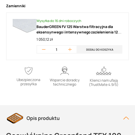
Zamienniki
Wysyłka do 16 dni roboczych
BauderGREEN FV 125 Warstwa filtracyjna dla
eksensynwego i intensywnego zazielenienia 125
g/m2
1 050,12 zł
DODAJ DO KOSZYKA
Ubezpieczona
Wsparcie doradcy
Klienci nam ufają
przesyłka
technicznego
(TrustMate 4.9/5)
Opis produktu