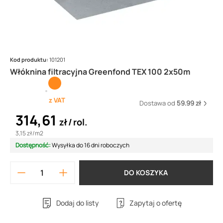
Kod produktu:
101201
Włóknina filtracyjna Greenfond TEX 100 2x50m
z VAT
Dostawa od
59.99 zł
314,61
zł
rol.
3,15 zł
/
m2
Dostępność:
Wysyłka do 16 dni roboczych
DO KOSZYKA
Dodaj do listy
Zapytaj o ofertę