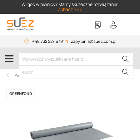
SIZER
Wilgoć w piwnicy? Mamy skuteczne rozwiązanie!
Zobacz >>>
+48 732 227 679
zapytania@suez.com.pl
Pokrycie dachów płaskich
GREENFOND