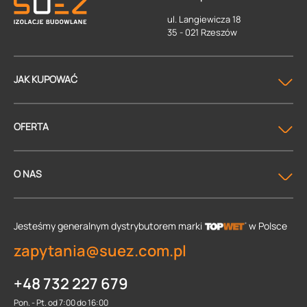
ul. Langiewicza 18
35 - 021 Rzeszów
JAK KUPOWAĆ
OFERTA
O NAS
Jesteśmy generalnym dystrybutorem
marki
w Polsce
zapytania@suez.com.pl
+48 732 227 679
Pon. - Pt. od 7:00 do 16:00