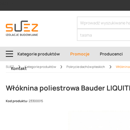
SIZER
Kategorie produktów
Promocje
Producenci
SUEZ
Kategorie produktów
Pokrycie dachów płaskich
Włóknina
Kontakt
Włóknina poliestrowa Bauder LIQUI
Kod produktu:
23300015