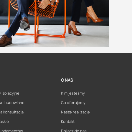
O NAS
 izolacyjne
Kim jesteśmy
wo budowlane
Co oferujemy
a konsultacja
Nasze realizacje
askie
Kontakt
 fundamentów
Dołącz do nas