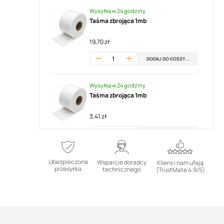
Wysyłka w 24 godziny
Taśma zbrojąca 1mb
19,70 zł
DODAJ DO KOSZYKA
Wysyłka w 24 godziny
Taśma zbrojąca 1mb
3,41 zł
DODAJ DO KOSZYKA
Ubezpieczona
Wsparcie doradcy
Klienci nam ufają
przesyłka
technicznego
(TrustMate 4.9/5)