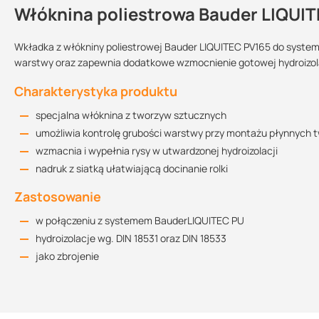
Włóknina poliestrowa Bauder LIQUIT
Kontakt
Wkładka z włókniny poliestrowej Bauder LIQUITEC PV165 do system
warstwy oraz zapewnia dodatkowe wzmocnienie gotowej hydroizola
Karta techniczna (szerokość 50 cm)
Przechowywanie:
Kolor:
Sprzedajemy na:
Charakterystyka produktu
76.09 KB
w suchym i chłodnym
specjalna włóknina z tworzyw sztucznych
miejscu, chronić
przed wilgocią
biały
rolki
umożliwia kontrolę grubości warstwy przy montażu płynnych
Karta techniczna (szerokość 26 cm)
wzmacnia i wypełnia rysy w utwardzonej hydroizolacji
Wielkość opakowania:
79.68 KB
nadruk z siatką ułatwiającą docinanie rolki
10,5 m²
13 m²
25 m²
Zastosowanie
Warianty
Karta techniczna (szerokość 21 cm)
w połączeniu z systemem BauderLIQUITEC PU
82.61 KB
hydroizolacje wg. DIN 18531 oraz DIN 18533
Szerokość
jako zbrojenie
Kod produktu
Nazwa
Długość rolki
rolki
2330 0021
PV165 21
21 cm
50 m
2330 0026
PV165 26
26 cm
50 m