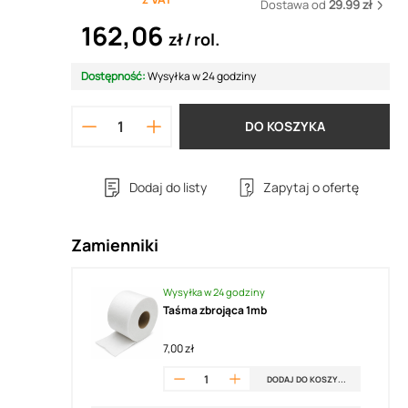
Dostawa od
29.99 zł
162,06
zł
rol.
Dostępność:
Wysyłka w 24 godziny
DO KOSZYKA
Dodaj do listy
Zapytaj o ofertę
Zamienniki
Wysyłka w 24 godziny
Taśma zbrojąca 1mb
7,00 zł
DODAJ DO KOSZYKA