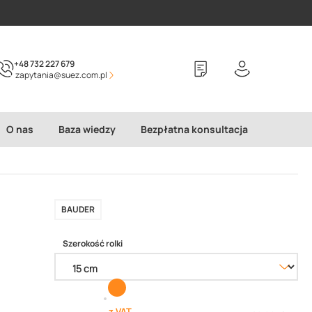
+48 732 227 679
zapytania@suez.com.pl
O nas
Baza wiedzy
Bezpłatna konsultacja
BAUDER
Szerokość rolki
z VAT