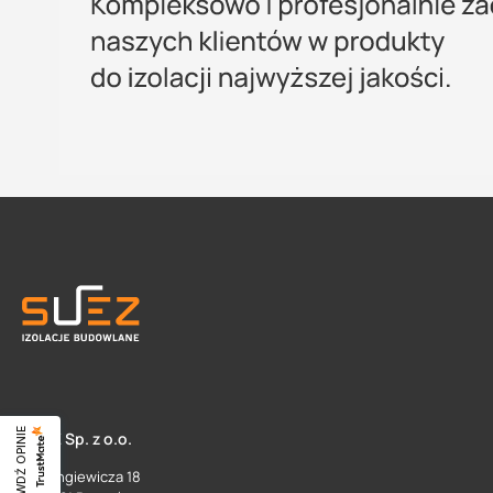
SPRAWDŹ OPINIE
SUEZ Sp. z o.o.
ul. Langiewicza 18