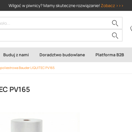
Wilgoć w piwnicy? Mamy skuteczne rozwiązanie!
Zobacz >>>
Buduj z nami
Doradztwo budowlane
Platforma B2B
 poliestrowa Bauder LIQUITEC PV165
TEC PV165