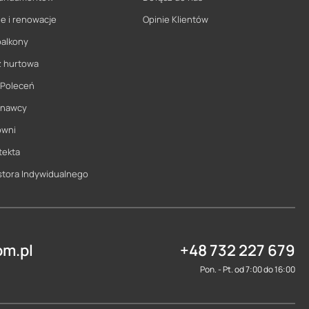
e i renowacje
Opinie Klientów
balkony
ż hurtowa
 Poleceń
onawcy
owni
tekta
stora Indywidualnego
m.pl
+48 732 227 679
Pon. - Pt. od 7:00 do 16:00