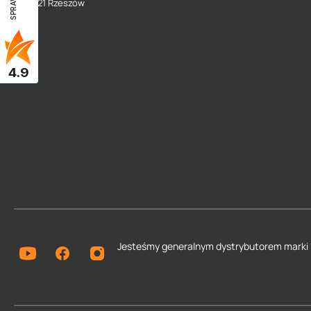
35 - 021 Rzeszów
4.9
Jesteśmy generalnym dystrybutorem
marki