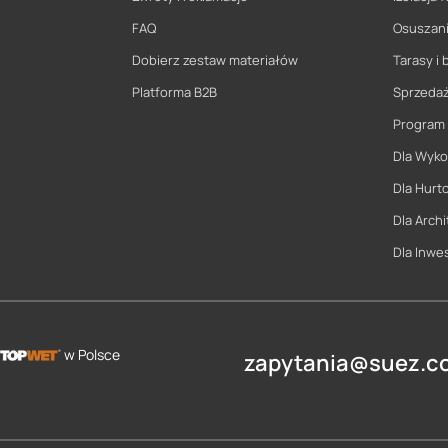
FAQ
Osuszani
Dobierz zestaw materiałów
Tarasy i 
Platforma B2B
Sprzeda
Program
Dla Wyk
Dla Hurt
Dla Archi
Dla Inwe
w Polsce
zapytania@suez.co