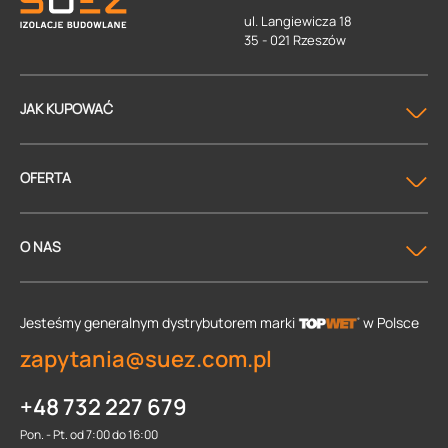
ul. Langiewicza 18
35 - 021 Rzeszów
JAK KUPOWAĆ
OFERTA
O NAS
Jesteśmy generalnym dystrybutorem
marki
w Polsce
zapytania@suez.com.pl
+48 732 227 679
Pon. - Pt. od 7:00 do 16:00