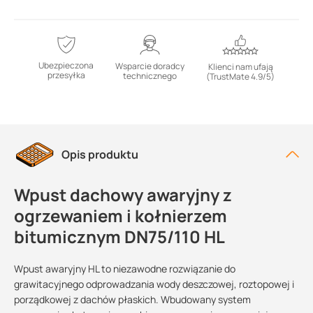
Ubezpieczona
Wsparcie doradcy
Klienci nam ufają
przesyłka
technicznego
(TrustMate 4.9/5)
Opis produktu
Wpust dachowy awaryjny z
ogrzewaniem i kołnierzem
bitumicznym DN75/110 HL
Wpust awaryjny HL to niezawodne rozwiązanie do
grawitacyjnego odprowadzania wody deszczowej, roztopowej i
porządkowej z dachów płaskich. Wbudowany system