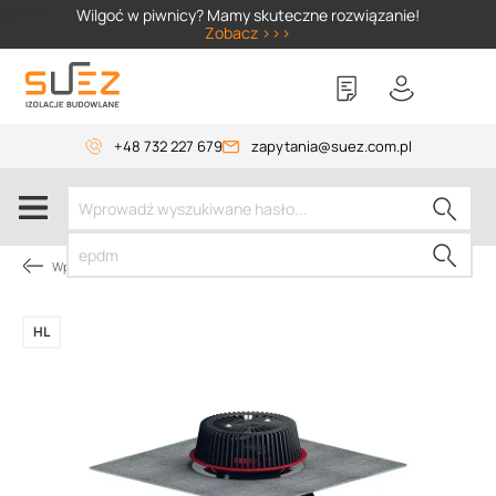
SIZER
Wilgoć w piwnicy? Mamy skuteczne rozwiązanie!
Zobacz >>>
+48 732 227 679
zapytania@suez.com.pl
Wpusty i akcesoria
HL