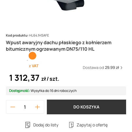
Kod produktu:
HL64.1HSAFE
Wpust awaryjny dachu płaskiego z kołnierzem
bitumicznym ogrzewanym DN75/110 HL
z VAT
Dostawa od
29.99 zł
1 312,37
zł
szt.
Dostępność:
Wysyłka do 16 dni roboczych
DO KOSZYKA
Dodaj do listy
Zapytaj o ofertę