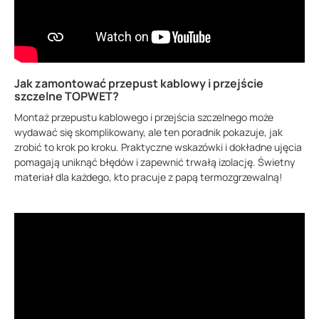
Jak zamontować przepust kablowy i przejście
szczelne TOPWET?
Montaż przepustu kablowego i przejścia szczelnego może
wydawać się skomplikowany, ale ten poradnik pokazuje, jak
zrobić to krok po kroku. Praktyczne wskazówki i dokładne ujęcia
pomagają uniknąć błędów i zapewnić trwałą izolację. Świetny
materiał dla każdego, kto pracuje z papą termozgrzewalną!