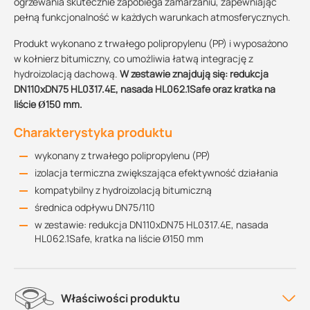
ogrzewania skutecznie zapobiega zamarzaniu, zapewniając
pełną funkcjonalność w każdych warunkach atmosferycznych.
Produkt wykonano z trwałego polipropylenu (PP) i wyposażono
w kołnierz bitumiczny, co umożliwia łatwą integrację z
hydroizolacją dachową.
W zestawie znajdują się: redukcja
DN110xDN75 HL0317.4E, nasada HL062.1Safe oraz kratka na
liście Ø150 mm.
Charakterystyka produktu
wykonany z trwałego polipropylenu (PP)
izolacja termiczna zwiększająca efektywność działania
kompatybilny z hydroizolacją bitumiczną
średnica odpływu DN75/110
w zestawie: redukcja DN110xDN75 HL0317.4E, nasada
HL062.1Safe, kratka na liście Ø150 mm
Właściwości produktu