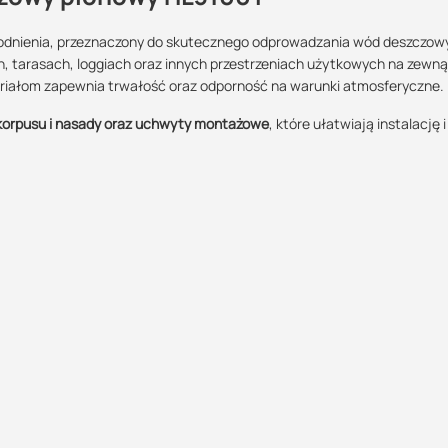
odnienia, przeznaczony do skutecznego odprowadzania wód deszczow
, tarasach, loggiach oraz innych przestrzeniach użytkowych na zewną
Maszy pytania lub wątpliwości?
teriałom zapewnia trwałość oraz odporność na warunki atmosferyczne.
Podlega zwrotowi?:
POBIERZ
Skontaktuj się z nami
tak
korpusu i nasady oraz uchwyty montażowe
, które ułatwiają instalację i
Justyna Sowa
Specjalista doradca
POBIERZ
+48 732 227 687
07:00 - 15:00
justyna@suez.com.pl