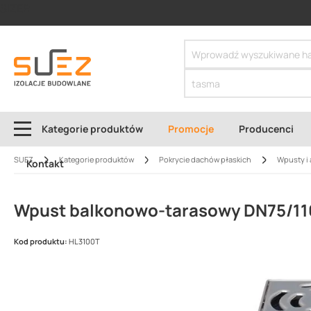
SIZER
Kategorie produktów
Promocje
Producenci
SUEZ
Kategorie produktów
Pokrycie dachów płaskich
Wpusty i 
Kontakt
Wpust balkonowo-tarasowy DN75/11
Kod produktu:
HL3100T