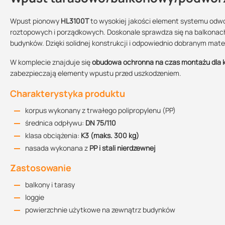
Wpust pionowy
HL3100T
to wysokiej jakości element systemu odw
roztopowych i porządkowych. Doskonale sprawdza się na balkonach
budynków. Dzięki solidnej konstrukcji i odpowiednio dobranym ma
Rysunek techniczny
Wariant:
Średnica:
Sprzedajemy na:
125.97 KB
nieogrzewany
70/100
sztuki
W komplecie znajduje się
obudowa ochronna na czas montażu dla 
zabezpieczają elementy wpustu przed uszkodzeniem.
Charakterystyka produktu
Deklaracja właściwości użytkowych
216.08 KB
korpus wykonany z trwałego polipropylenu (PP)
średnica odpływu:
DN 75/110
klasa obciążenia:
K3 (maks. 300 kg)
nasada wykonana z
PP i stali nierdzewnej
Zastosowanie
balkony i tarasy
loggie
powierzchnie użytkowe na zewnątrz budynków