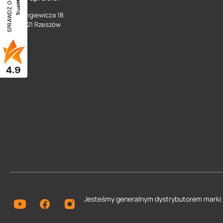
SPRAWDŹ OPINIE
ul. Langiewicza 18
35 - 021 Rzeszów
4.9
Jesteśmy generalnym dystrybutorem
marki