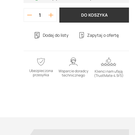
DO KOSZYKA
Dodaj do listy
Zapytaj o ofertę
Ubezpieczona
Wsparcie doradcy
Klienci nam ufają
przesyłka
technicznego
(TrustMate 4.9/5)