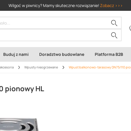
Wilgoć w piwnicy? Mamy skuteczne rozwiązanie!
Zobacz >>>
Buduj z nami
Doradztwo budowlane
Platforma B2B
akcesoria
Wpusty nieogrzewane
Wpust balkonowo-tarasowy DN75/110 pi
0 pionowy HL