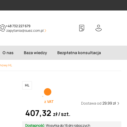
+48 732 227 679
zapytania@suez.com.pl
O nas
Baza wiedzy
Bezpłatna konsultacja
onowy HL
HL
z VAT
Dostawa od
29.99 zł
407,32
zł
szt.
Dostępność:
Wysyłka do 16 dni roboczych