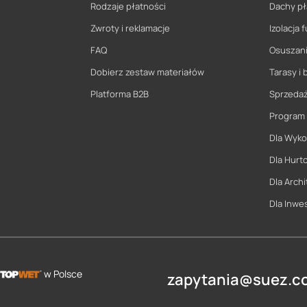
Rodzaje płatności
Dachy pł
Zwroty i reklamacje
Izolacja
FAQ
Osuszani
Dobierz zestaw materiałów
Tarasy i 
Platforma B2B
Sprzeda
Program
Dla Wyk
Dla Hurt
Dla Archi
Dla Inwe
w Polsce
zapytania@suez.co