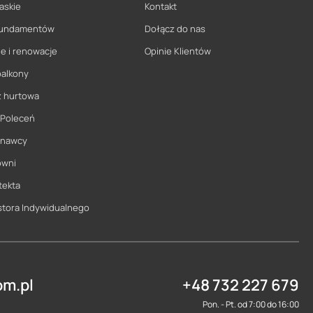
askie
Kontakt
 fundamentów
Dołącz do nas
e i renowacje
Opinie Klientów
balkony
ż hurtowa
 Poleceń
onawcy
owni
tekta
stora Indywidualnego
m.pl
+48 732 227 679
Pon. - Pt. od 7:00 do 16:00