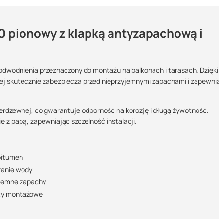
 pionowy z klapką antyzapachową i
dwodnienia przeznaczony do montażu na balkonach i tarasach. Dzięki
Maszy pytania lub wątpliwości?
j skutecznie zabezpiecza przed nieprzyjemnymi zapachami i zapewni
?:
Skontaktuj się z nami
erdzewnej, co gwarantuje odporność na korozję i długą żywotność.
Justyna Sowa
 z papą, zapewniając szczelność instalacji.
Specjalista doradca
k techniczny
+48 732 227 687
123.87 KB
07:00 - 15:00
 bitumen
justyna@suez.com.pl
zanie wody
POBIERZ
yjemne zapachy
yty montażowe