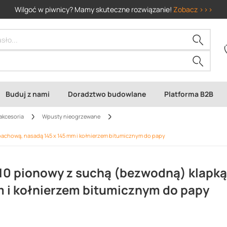
Wilgoć w piwnicy? Mamy skuteczne rozwiązanie!
Zobacz >>>
Buduj z nami
Doradztwo budowlane
Platforma B2B
akcesoria
Wpusty nieogrzewane
achową, nasadą 145 x 145 mm i kołnierzem bitumicznym do papy
10 pionowy z suchą (bezwodną) klapką
 i kołnierzem bitumicznym do papy