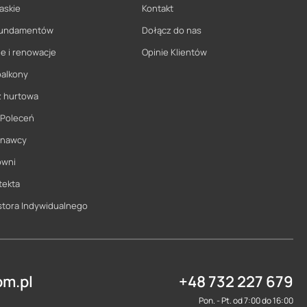
askie
Kontakt
 fundamentów
Dołącz do nas
e i renowacje
Opinie Klientów
balkony
ż hurtowa
 Poleceń
onawcy
owni
tekta
stora Indywidualnego
m.pl
+48 732 227 679
Pon. - Pt. od 7:00 do 16:00