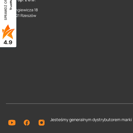
SPRAWDŹ OPINIE
ul. Langiewicza 18
35 - 021 Rzeszów
4.9
Jesteśmy generalnym dystrybutorem
marki