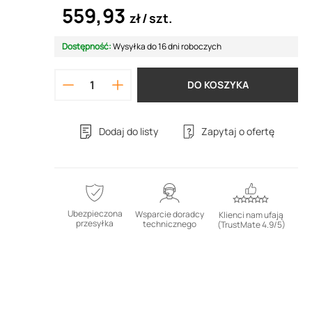
559,93
zł
szt.
Dostępność:
Wysyłka do 16 dni roboczych
DO KOSZYKA
Dodaj do listy
Zapytaj o ofertę
Ubezpieczona
Wsparcie doradcy
Klienci nam ufają
przesyłka
technicznego
(TrustMate 4.9/5)