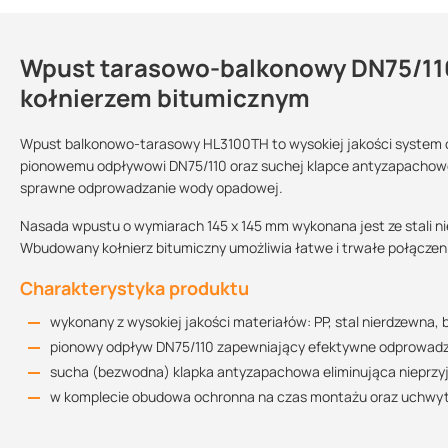
Wpust tarasowo-balkonowy DN75/110
Kontakt
kołnierzem bitumicznym
Wpust balkonowo-tarasowy HL3100TH to wysokiej jakości system o
pionowemu odpływowi DN75/110 oraz suchej klapce antyzapachowe
Wpust ogrzewany?:
Sprzedajemy na:
Podlega zwrotowi
sprawne odprowadzanie wody opadowej.
nie
sztuki
tak
Nasada wpustu o wymiarach 145 x 145 mm wykonana jest ze stali ni
Wbudowany kołnierz bitumiczny umożliwia łatwe i trwałe połączenie
Rysune
Charakterystyka produktu
wykonany z wysokiej jakości materiałów: PP, stal nierdzewna,
pionowy odpływ DN75/110 zapewniający efektywne odprowad
sucha (bezwodna) klapka antyzapachowa eliminująca nieprz
w komplecie obudowa ochronna na czas montażu oraz uchw