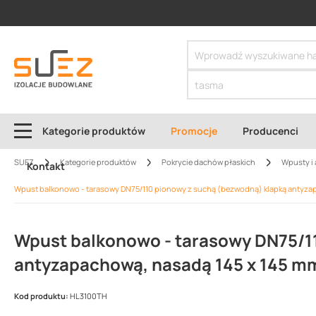
SIZER
Kategorie produktów
Promocje
Producenci
SUEZ
Kategorie produktów
Pokrycie dachów płaskich
Wpusty i 
Kontakt
Wpust balkonowo - tarasowy DN75/110 pionowy z suchą (bezwodną) klapką antyzap
Wpust balkonowo - tarasowy DN75/1
antyzapachową, nasadą 145 x 145 mm
Kod produktu:
HL3100TH