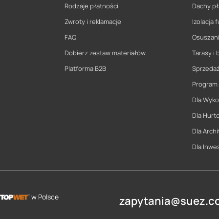
Rodzaje płatności
Dachy pł
Zwroty i reklamacje
Izolacja
FAQ
Osuszani
Dobierz zestaw materiałów
Tarasy i 
Platforma B2B
Sprzeda
Program
Dla Wyk
Dla Hurt
Dla Archi
Dla Inwe
w Polsce
zapytania@suez.co