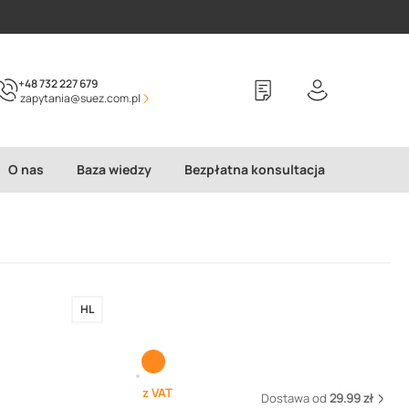
+48 732 227 679
zapytania@suez.com.pl
O nas
Baza wiedzy
Bezpłatna konsultacja
HL
z VAT
Dostawa od
29.99 zł