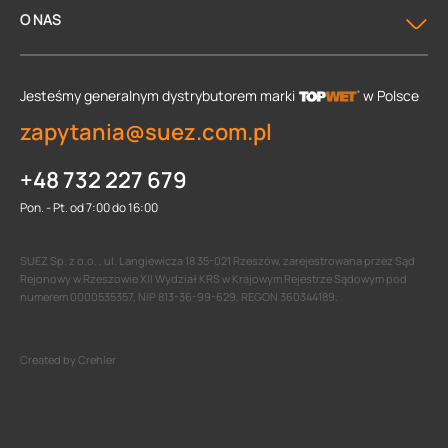
O NAS
Jesteśmy generalnym dystrybutorem
marki
w Polsce
zapytania@suez.com.pl
+48 732 227 679
Pon. - Pt. od 7:00 do 16:00
SUEZ Sp. z o.o. , ul. Langiewicza 18 35-021 Rzeszów, zarejestrowana przez Sąd
Rejonowy w Rzeszowie XII Wydział KRS w Krajowym Rejestrze Sądowym pod
numerem 0000535357, NIP 813-36-99-629, REGON 360344189.
Created by Crehler