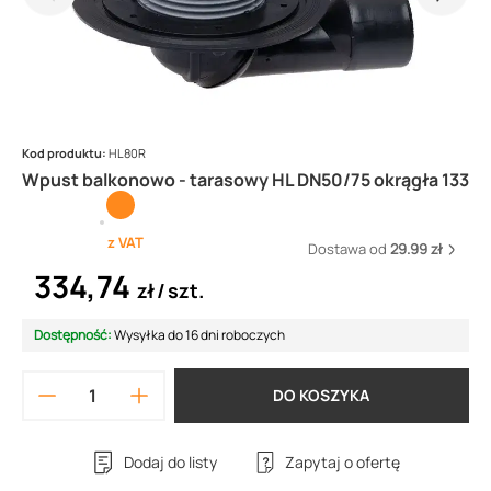
Kod produktu:
HL80R
Wpust balkonowo - tarasowy HL DN50/75 okrągła 133
z VAT
Dostawa od
29.99 zł
334,74
zł
szt.
Dostępność:
Wysyłka do 16 dni roboczych
DO KOSZYKA
Dodaj do listy
Zapytaj o ofertę