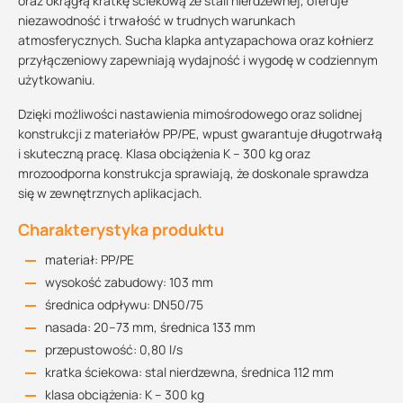
oraz okrągłą kratkę ściekową ze stali nierdzewnej, oferuje
niezawodność i trwałość w trudnych warunkach
atmosferycznych. Sucha klapka antyzapachowa oraz kołnierz
przyłączeniowy zapewniają wydajność i wygodę w codziennym
użytkowaniu.
Dzięki możliwości nastawienia mimośrodowego oraz solidnej
konstrukcji z materiałów PP/PE, wpust gwarantuje długotrwałą
i skuteczną pracę. Klasa obciążenia K – 300 kg oraz
mrozoodporna konstrukcja sprawiają, że doskonale sprawdza
się w zewnętrznych aplikacjach.
Charakterystyka produktu
materiał: PP/PE
wysokość zabudowy: 103 mm
średnica odpływu: DN50/75
nasada: 20–73 mm, średnica 133 mm
przepustowość: 0,80 l/s
kratka ściekowa: stal nierdzewna, średnica 112 mm
klasa obciążenia: K – 300 kg