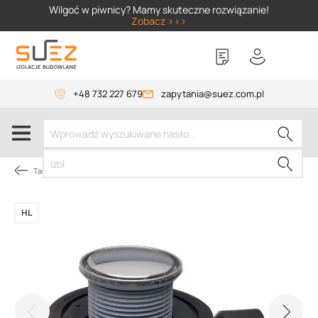
SIZER
Wilgoć w piwnicy? Mamy skuteczne rozwiązanie!
Zobacz >>>
+48 732 227 679
zapytania@suez.com.pl
Tarasy i balkony
HL