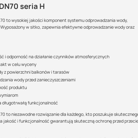
DN70 seria H
N70 to wysokiej jakości komponent systemu odprowadzania wody,
h. Wyposażony w sitko, zapewnia efektywne odprowadzanie wody oraz
Maszy pytania lub wątpliwości?
Skontaktuj się z nami
ć i odporność na działanie czynników atmosferycznych
Justyna Sowa
takt w celu wyceny
Specjalista doradca
 z powierzchni balkonów i tarasów
+48 732 227 687
dzania wody przed zanieczyszczeniami
07:00 - 15:00
ność produktu
justyna@suez.com.pl
 wymiarom
a długotrwałą funkcjonalność
70 to niezawodne rozwiązanie dla każdego, kto poszukuje skuteczneg
 jakość i funkcjonalność gwarantują skuteczną ochronę przed przecie