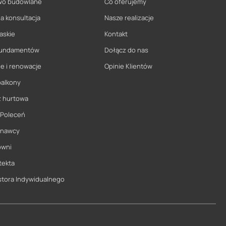
wo budowlane
Co oferujemy
a konsultacja
Nasze realizacje
askie
Kontakt
 fundamentów
Dołącz do nas
e i renowacje
Opinie Klientów
balkony
ż hurtowa
 Poleceń
onawcy
owni
tekta
stora Indywidualnego