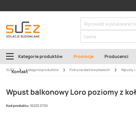
SIZER
Kategorie produktów
Promocje
Producenci
SUEZ
Kategorie produktów
Pokrycie dachów płaskich
Wpusty i 
Kontakt
Wpust balkonowy Loro poziomy z koł
Kod produktu:
16223.070X