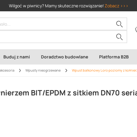
Wilgoć w piwnicy? Mamy skuteczne rozwiązanie!
Zobacz >>>
Buduj z nami
Doradztwo budowlane
Platforma B2B
akcesoria
Wpusty nieogrzewane
Wpust balkonowy Loro poziomy z kołnierz
nierzem BIT/EPDM z sitkiem DN70 seri