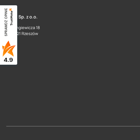
SPRAWDŹ OPINIE
SUEZ Sp. z o.o.
ul. Langiewicza 18
35 - 021 Rzeszów
4.9