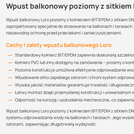
Wpust balkonowy poziomy z sitkiem 
Kontakt
Wpust balkonowy Loro poziomy z kołnierzem BIT/EPDM z sitkiem D
zaprojektowany specjalnie do stosowania na balkonach i tarasac
niezawodną ochronę przed przeciekami i zanieczyszczeniami.
Sprzedajemy na:
Podlega zwrotowi?:
sztuki
tak
Cechy i zalety wpustu balkonowego Loro
Standardowy kołnierz BIT/EPDM zapewnia doskonałą szczelnoś
Kołnierz PVC lub inny dostępny na zamówienie – prosimy o kon
Pozioma konstrukcja umożliwia efektywne odprowadzanie wody
Wbudowane sitko zapobiega zatorom i chroni system odprowa
Wysoka jakość materiałów gwarantuje trwałość i długowiecz
Łatwy montaż dzięki przemyślanej konstrukcji i uniwersalnym
Odporność na korozję i uszkodzenia mechaniczne, co zapewni
Wpust balkonowy Loro poziomy z kołnierzem BIT/EPDM z sitkiem DN
systemu odprowadzania wody na balkonach i tarasach. Jego wysoka
zatorami, zapewniając długotrwałą wydajność.