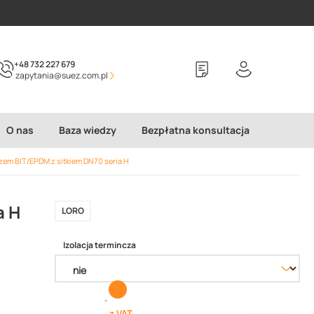
+48 732 227 679
zapytania@suez.com.pl
O nas
Baza wiedzy
Bezpłatna konsultacja
em BIT/EPDM z sitkiem DN70 seria H
a H
LORO
Izolacja termincza
z VAT