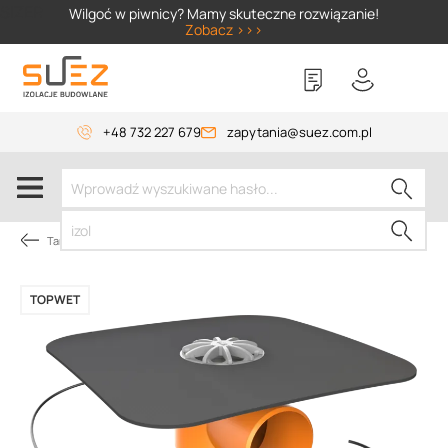
SIZER
Wilgoć w piwnicy? Mamy skuteczne rozwiązanie!
Zobacz >>>
+48 732 227 679
zapytania@suez.com.pl
Tarasy i balkony
TOPWET