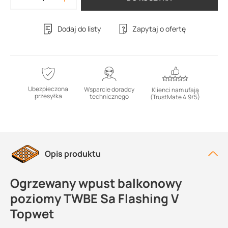
Dodaj do listy
Zapytaj o ofertę
Ubezpieczona
Wsparcie doradcy
Klienci nam ufają
przesyłka
technicznego
(TrustMate 4.9/5)
Opis produktu
Ogrzewany wpust balkonowy
poziomy TWBE Sa Flashing V
Topwet