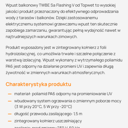
Wpust balkonowy TWBE Sa Flashing V od Topwet to wysokiej
jakości produkt przeznaczony do efektywnego odprowadzania
wody z tarasów i balkonów. Dzięki zastosowanemu
elektrycznemu systemowi grzewczemu wpust ten skutecznie
zapobiega zamarzaniu, gwarantując pełną wydajność nawet w
najtrudniejszych warunkach zimowych.
Produkt wyposażony jest w zintegrowany kołnierz z folii
hydroizolacyjnej, co umożliwia trwałe i szczelne połączenie z
warstwą izolacyjną. Wpust wykonany z wytrzymałego poliamidu
PA6 jest odporny na działanie promieni UV i zapewnia długą
żywotność w zmiennych warunkach atmosferycznych.
Charakterystyka produktu
materiał: poliamid PA6 odporny na promieniowanie UV
wbudowany system ogrzewania o zmiennym poborze mocy
(3 W przy 20°C, 5 W przy -20°C)
długość przewodu zasilającego: 1,5 m
zintegrowany kołnierz uszczelniający
zasilanie: prąd zmienny 230 V, 50 Hz